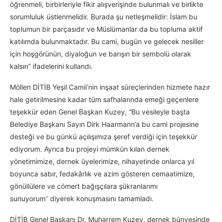
öğrenmeli, birbirleriyle fikir alışverişinde bulunmalı ve birlikte
sorumluluk üstlenmelidir. Burada şu netleşmelidir: İslam bu
toplumun bir parçasıdır ve Müslümanlar da bu topluma aktif
katılımda bulunmaktadır. Bu cami, bugün ve gelecek nesiller
için hoşgörünün, diyaloğun ve barışın bir sembolü olarak
kalsın” ifadelerini kullandı.
Möllen DİTİB Yeşil Camii’nin inşaat süreçlerinden hizmete hazır
hale getirilmesine kadar tüm safhalarında emeği geçenlere
teşekkür eden Genel Başkan Kuzey, “Bu vesileyle başta
Belediye Başkanı Sayın Dirk Haarmann’a bu cami projesine
desteği ve bu günkü açılışımıza şeref verdiği için teşekkür
ediyorum. Ayrıca bu projeyi mümkün kılan dernek
yönetimimize, dernek üyelerimize, nihayetinde onlarca yıl
boyunca sabır, fedakârlık ve azim gösteren cemaatimize,
gönüllülere ve cömert bağışçılara şükranlarımı
sunuyorum
”
diyerek konuşmasını tamamladı.
DİTİB Genel Başkanı Dr. Muharrem Kuzey, dernek bünyesinde