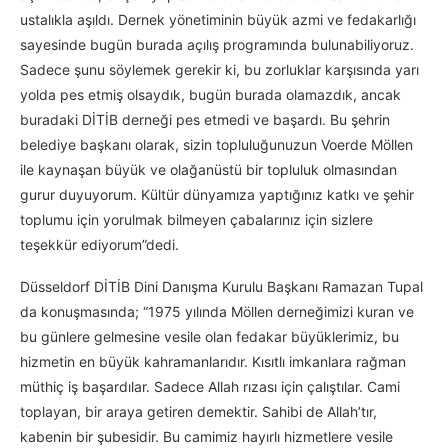
ustalıkla aşıldı. Dernek yönetiminin büyük azmi ve fedakarlığı
sayesinde bugün burada açılış programında bulunabiliyoruz.
Sadece şunu söylemek gerekir ki, bu zorluklar karşısında yarı
yolda pes etmiş olsaydık, bugün burada olamazdık, ancak
buradaki DİTİB derneği pes etmedi ve başardı. Bu şehrin
belediye başkanı olarak, sizin topluluğunuzun Voerde Möllen
ile kaynaşan büyük ve olağanüstü bir topluluk olmasından
gurur duyuyorum. Kültür dünyamıza yaptığınız katkı ve şehir
toplumu için yorulmak bilmeyen çabalarınız için sizlere
teşekkür ediyorum”dedi.
Düsseldorf DİTİB Dini Danışma Kurulu Başkanı Ramazan Tupal
da konuşmasında; “1975 yılında Möllen derneğimizi kuran ve
bu günlere gelmesine vesile olan fedakar büyüklerimiz, bu
hizmetin en büyük kahramanlarıdır. Kısıtlı imkanlara rağman
müthiç iş başardılar. Sadece Allah rızası için çalıştılar. Cami
toplayan, bir araya getiren demektir. Sahibi de Allah’tır,
kabenin bir şubesidir. Bu camimiz hayırlı hizmetlere vesile