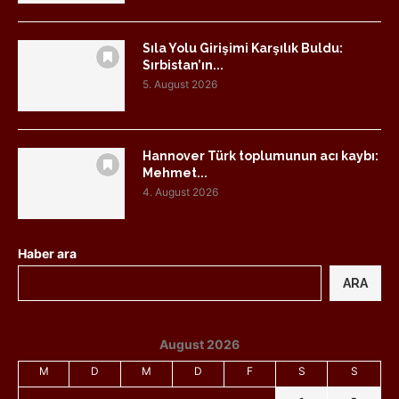
Sıla Yolu Girişimi Karşılık Buldu:
Sırbistan’ın...
5. August 2026
Hannover Türk toplumunun acı kaybı:
Mehmet...
4. August 2026
Haber ara
ARA
August 2026
M
D
M
D
F
S
S