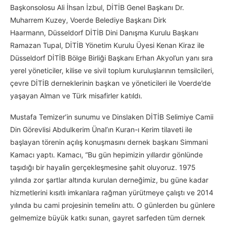
Başkonsolosu Ali İhsan İzbul, DİTİB Genel Başkanı Dr.
Muharrem Kuzey, Voerde Belediye Başkanı Dirk
Haarmann, Düsseldorf DİTİB Dini Danışma Kurulu Başkanı
Ramazan Tupal, DİTİB Yönetim Kurulu Üyesi Kenan Kiraz ile
Düsseldorf DİTİB Bölge Birliği Başkanı Erhan Akyol’un yanı sıra
yerel yöneticiler, kilise ve sivil toplum kuruluşlarının temsilcileri,
çevre DİTİB derneklerinin başkan ve yöneticileri ile Voerde’de
yaşayan Alman ve Türk misafirler katıldı.
Mustafa Temizer’in sunumu ve Dinslaken DİTİB Selimiye Camii
Din Görevlisi Abdulkerim Ünal’ın Kuran-ı Kerim tilaveti ile
başlayan törenin açılış konuşmasını dernek başkanı Simmani
Kamacı yaptı. Kamacı, “Bu gün hepimizin yıllardır gönlünde
taşıdığı bir hayalin gerçekleşmesine şahit oluyoruz. 1975
yılında zor şartlar altında kurulan derneğimiz, bu güne kadar
hizmetlerini kısıtlı imkanlara rağman yürütmeye çalıştı ve 2014
yılında bu cami projesinin temelinı attı. O günlerden bu günlere
gelmemize büyük katkı sunan, gayret sarfeden tüm dernek