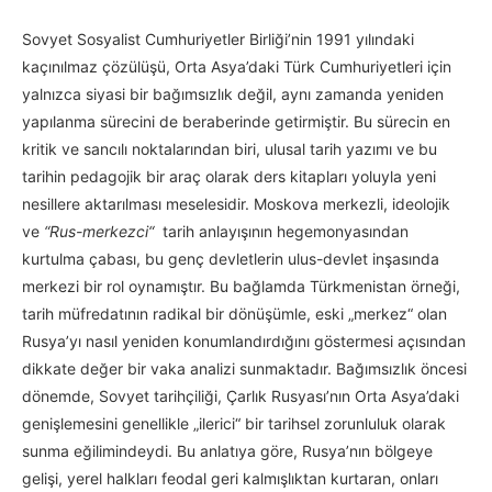
Sovyet Sosyalist Cumhuriyetler Birliği’nin 1991 yılındaki
kaçınılmaz çözülüşü, Orta Asya’daki Türk Cumhuriyetleri için
yalnızca siyasi bir bağımsızlık değil, aynı zamanda yeniden
yapılanma sürecini de beraberinde getirmiştir. Bu sürecin en
kritik ve sancılı noktalarından biri, ulusal tarih yazımı ve bu
tarihin pedagojik bir araç olarak ders kitapları yoluyla yeni
nesillere aktarılması meselesidir. Moskova merkezli, ideolojik
ve
“Rus-merkezci“
tarih anlayışının hegemonyasından
kurtulma çabası, bu genç devletlerin ulus-devlet inşasında
merkezi bir rol oynamıştır. Bu bağlamda Türkmenistan örneği,
tarih müfredatının radikal bir dönüşümle, eski „merkez“ olan
Rusya’yı nasıl yeniden konumlandırdığını göstermesi açısından
dikkate değer bir vaka analizi sunmaktadır. Bağımsızlık öncesi
dönemde, Sovyet tarihçiliği, Çarlık Rusyası’nın Orta Asya’daki
genişlemesini genellikle „ilerici“ bir tarihsel zorunluluk olarak
sunma eğilimindeydi. Bu anlatıya göre, Rusya’nın bölgeye
gelişi, yerel halkları feodal geri kalmışlıktan kurtaran, onları