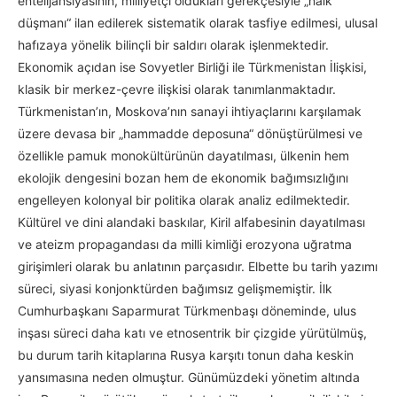
entelijansiyasının, milliyetçi oldukları gerekçesiyle „halk
düşmanı“ ilan edilerek sistematik olarak tasfiye edilmesi, ulusal
hafızaya yönelik bilinçli bir saldırı olarak işlenmektedir.
Ekonomik açıdan ise Sovyetler Birliği ile Türkmenistan İlişkisi,
klasik bir merkez-çevre ilişkisi olarak tanımlanmaktadır.
Türkmenistan’ın, Moskova’nın sanayi ihtiyaçlarını karşılamak
üzere devasa bir „hammadde deposuna“ dönüştürülmesi ve
özellikle pamuk monokültürünün dayatılması, ülkenin hem
ekolojik dengesini bozan hem de ekonomik bağımsızlığını
engelleyen kolonyal bir politika olarak analiz edilmektedir.
Kültürel ve dini alandaki baskılar, Kiril alfabesinin dayatılması
ve ateizm propagandası da milli kimliği erozyona uğratma
girişimleri olarak bu anlatının parçasıdır. Elbette bu tarih yazımı
süreci, siyasi konjonktürden bağımsız gelişmemiştir. İlk
Cumhurbaşkanı Saparmurat Türkmenbaşı döneminde, ulus
inşası süreci daha katı ve etnosentrik bir çizgide yürütülmüş,
bu durum tarih kitaplarına Rusya karşıtı tonun daha keskin
yansımasına neden olmuştur. Günümüzdeki yönetim altında