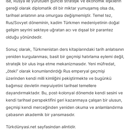
ise, Rusya ile yürütülen güncel stratejik ve ekonomik ilişkilerin
gereği olarak diplomatik dil bir miktar yumuşamış olsa da,
tarihsel anlatının ana omurgası değişmemiştir. Temel tez,
Rus/Sovyet döneminin, kadim Türkmen medeniyetinin doğal
gelişim seyrini sekteye uğratan acı ve dışsal bir parantez
olduğu yönündedir.
Sonuç olarak, Türkmenistan ders kitaplarındaki tarih anlatısının
yeniden kurgulanması, basit bir geçmişi hatırlama eylemi değil,
stratejik bir ulus inşa etme mekanizmasıdır. Yeni müfredat,
„öteki“ olarak konumlandırdığı Rus emperyal geçmişi
üzerinden kendi milli kimliğini pekiştirmekte ve bugünkü
bağımsız devletin meşruiyetini tarihsel temellere
dayandırmaktadır. Bu, post-kolonyal dönemde kendi sesini ve
kendi tarihsel perspektifini geri kazanmaya çalışan bir ulusun,
geçmişi kendi merceğinden yeniden okuma ve anlamlandırma
çabasının akademik bir yansımasıdır.
Türkdünyasi.net sayfasindan alintidir.