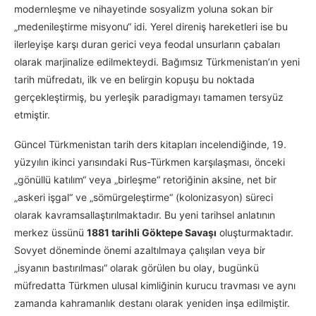
modernleşme ve nihayetinde sosyalizm yoluna sokan bir
„medenileştirme misyonu“ idi. Yerel direniş hareketleri ise bu
ilerleyişe karşı duran gerici veya feodal unsurların çabaları
olarak marjinalize edilmekteydi. Bağımsız Türkmenistan’ın yeni
tarih müfredatı, ilk ve en belirgin kopuşu bu noktada
gerçekleştirmiş, bu yerleşik paradigmayı tamamen tersyüz
etmiştir.
Güncel Türkmenistan tarih ders kitapları incelendiğinde, 19.
yüzyılın ikinci yarısındaki Rus-Türkmen karşılaşması, önceki
„gönüllü katılım“ veya „birleşme“ retoriğinin aksine, net bir
„askeri işgal“ ve „sömürgeleştirme“ (kolonizasyon) süreci
olarak kavramsallaştırılmaktadır. Bu yeni tarihsel anlatının
merkez üssünü
1881 tarihli Göktepe Savaşı
oluşturmaktadır.
Sovyet döneminde önemi azaltılmaya çalışılan veya bir
„isyanın bastırılması“ olarak görülen bu olay, bugünkü
müfredatta Türkmen ulusal kimliğinin kurucu travması ve aynı
zamanda kahramanlık destanı olarak yeniden inşa edilmiştir.