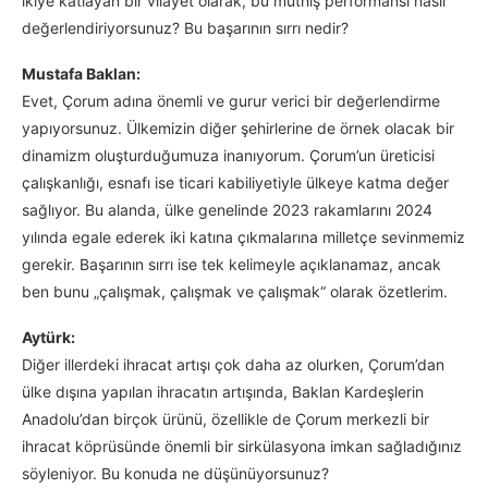
ikiye katlayan bir vilayet olarak, bu müthiş performansı nasıl
değerlendiriyorsunuz? Bu başarının sırrı nedir?
Mustafa Baklan:
Evet, Çorum adına önemli ve gurur verici bir değerlendirme
yapıyorsunuz. Ülkemizin diğer şehirlerine de örnek olacak bir
dinamizm oluşturduğumuza inanıyorum. Çorum’un üreticisi
çalışkanlığı, esnafı ise ticari kabiliyetiyle ülkeye katma değer
sağlıyor. Bu alanda, ülke genelinde 2023 rakamlarını 2024
yılında egale ederek iki katına çıkmalarına milletçe sevinmemiz
gerekir. Başarının sırrı ise tek kelimeyle açıklanamaz, ancak
ben bunu „çalışmak, çalışmak ve çalışmak“ olarak özetlerim.
Aytürk:
Diğer illerdeki ihracat artışı çok daha az olurken, Çorum’dan
ülke dışına yapılan ihracatın artışında, Baklan Kardeşlerin
Anadolu’dan birçok ürünü, özellikle de Çorum merkezli bir
ihracat köprüsünde önemli bir sirkülasyona imkan sağladığınız
söyleniyor. Bu konuda ne düşünüyorsunuz?