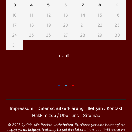
3
4
5
6
7
8
9
10
11
12
13
14
15
16
17
18
19
20
21
22
23
24
25
26
27
28
29
30
31
« Juli
Impressum
Datenschutzerklärung
İletişim / Kontakt
Hakkımızda / Über uns
Sitemap
© 2025 Aytürk. Alle Rechte vorbehalten. Bu sitede yer alan herhangi bir
bilgiyi ya da belgeyi, herhangi bir şekilde tahrif etmek; her türlü cezai ve