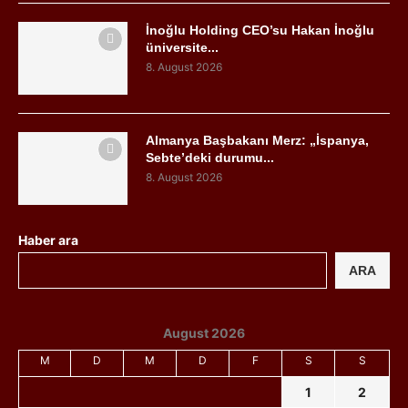
İnoğlu Holding CEO’su Hakan İnoğlu
üniversite...
8. August 2026
Almanya Başbakanı Merz: „İspanya,
Sebte’deki durumu...
8. August 2026
Haber ara
ARA
August 2026
M
D
M
D
F
S
S
1
2