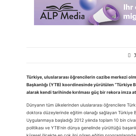
Türkiye, uluslararası öğrencilerin cazibe merkezi ol
Başkanlığı (YTB) koordinesinde yürütülen “Türkiye B
alarak kendi tarihinde kırılması güç bir rekora imza at
Dünyanın tüm ülkelerinden uluslararası öğrencilere Türki
doktora düzeylerinde eğitim olanağı sağlayan Türkiye B
Uygulanmaya başladığı 2012 yılında toplam 10 bin civar
politikası ve YTB’nin dünya genelinde yürüttüğü başarıl
küresel ölçekte en çok ilgi gören eğitim programlarından