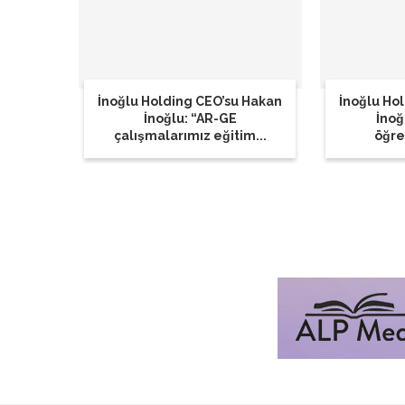
İnoğlu Holding CEO’su Hakan
İnoğlu Ho
İnoğlu: “AR-GE
İnoğ
çalışmalarımız eğitim...
öğren