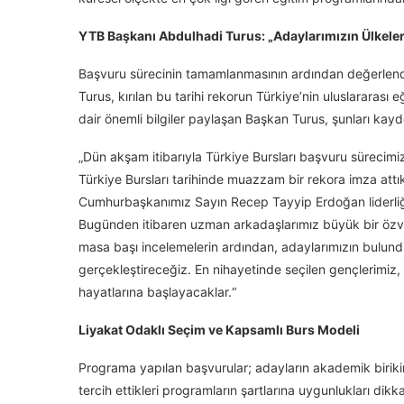
YTB Başkanı Abdulhadi Turus: „Adaylarımızın Ülkele
Başvuru sürecinin tamamlanmasının ardından değerlend
Turus, kırılan bu tarihi rekorun Türkiye’nin uluslararas
dair önemli bilgiler paylaşan Başkan Turus, şunları kayde
„Dün akşam itibarıyla Türkiye Bursları başvuru sürecim
Türkiye Bursları tarihinde muazzam bir rekora imza attık
Cumhurbaşkanımız Sayın Recep Tayyip Erdoğan liderliğ
Bugünden itibaren uzman arkadaşlarımız büyük bir özveri
masa başı incelemelerin ardından, adaylarımızın bulundu
gerçekleştireceğiz. En nihayetinde seçilen gençlerimiz, T
hayatlarına başlayacaklar.“
Liyakat Odaklı Seçim ve Kapsamlı Burs Modeli
Programa yapılan başvurular; adayların akademik birikimle
tercih ettikleri programların şartlarına uygunlukları di