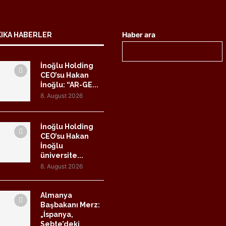
Haber ara
KIKA HABERLER
İnoğlu Holding
CEO’su Hakan
İnoğlu: “AR-GE...
8. August 2026
İnoğlu Holding
CEO’su Hakan
İnoğlu
üniversite...
8. August 2026
Almanya
Başbakanı Merz:
„İspanya,
Sebte’deki