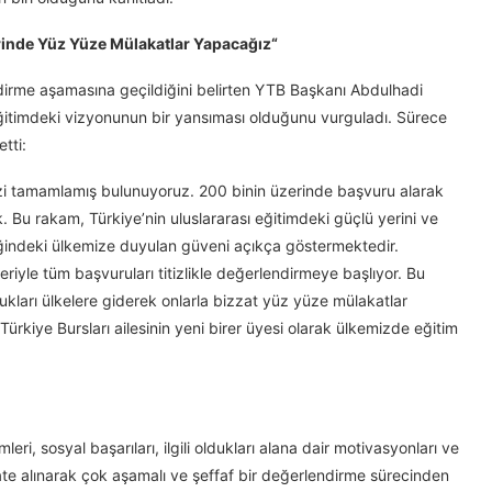
rinde Yüz Yüze Mülakatlar Yapacağız“
irme aşamasına geçildiğini belirten YTB Başkanı Abdulhadi
ı eğitimdeki vizyonunun bir yansıması olduğunu vurguladı. Sürece
tti:
izi tamamlamış bulunuyoruz. 200 binin üzerinde başvuru alarak
. Bu rakam, Türkiye’nin uluslararası eğitimdeki güçlü yerini ve
indeki ülkemize duyulan güveni açıkça göstermektedir.
yle tüm başvuruları titizlikle değerlendirmeye başlıyor. Bu
kları ülkelere giderek onlarla bizzat yüz yüze mülakatlar
ürkiye Bursları ailesinin yeni birer üyesi olarak ülkemizde eğitim
ri, sosyal başarıları, ilgili oldukları alana dair motivasyonları ve
kkate alınarak çok aşamalı ve şeffaf bir değerlendirme sürecinden