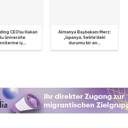
lding CEO’su Hakan
Almanya Başbakanı Merz:
lu üniversite
„İspanya, Sebte’deki
cilerine iş...
durumu bir an...