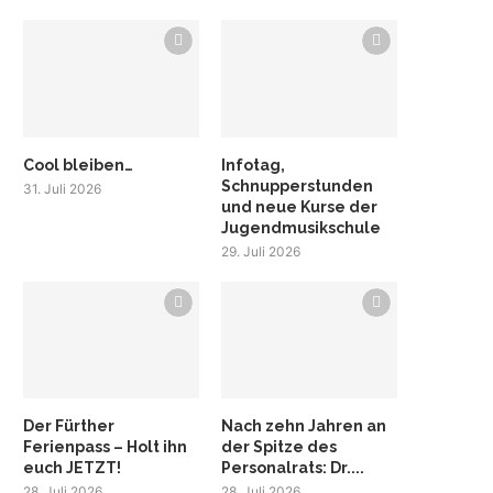
Cool bleiben…
Infotag,
Schnupperstunden
31. Juli 2026
und neue Kurse der
Jugendmusikschule
29. Juli 2026
Der Fürther
Nach zehn Jahren an
Ferienpass – Holt ihn
der Spitze des
euch JETZT!
Personalrats: Dr....
28. Juli 2026
28. Juli 2026