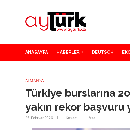
ANASAYFA
HABERLER
DEUTSCH
EK
ALMANYA
Türkiye burslarına 2
yakın rekor başvuru 
26. Februar 2026
Kaydet
A+
A-