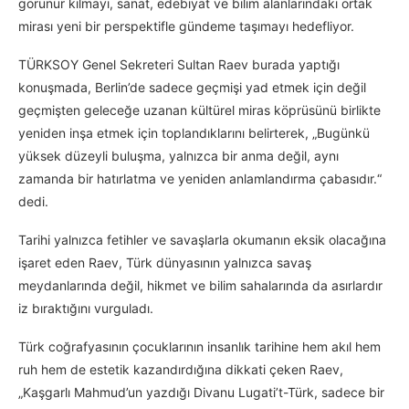
görünür kılmayı, sanat, edebiyat ve bilim alanlarındaki ortak
mirası yeni bir perspektifle gündeme taşımayı hedefliyor.
TÜRKSOY Genel Sekreteri Sultan Raev burada yaptığı
konuşmada, Berlin’de sadece geçmişi yad etmek için değil
geçmişten geleceğe uzanan kültürel miras köprüsünü birlikte
yeniden inşa etmek için toplandıklarını belirterek, „Bugünkü
yüksek düzeyli buluşma, yalnızca bir anma değil, aynı
zamanda bir hatırlatma ve yeniden anlamlandırma çabasıdır.“
dedi.
Tarihi yalnızca fetihler ve savaşlarla okumanın eksik olacağına
işaret eden Raev, Türk dünyasının yalnızca savaş
meydanlarında değil, hikmet ve bilim sahalarında da asırlardır
iz bıraktığını vurguladı.
Türk coğrafyasının çocuklarının insanlık tarihine hem akıl hem
ruh hem de estetik kazandırdığına dikkati çeken Raev,
„Kaşgarlı Mahmud’un yazdığı Divanu Lugati’t-Türk, sadece bir