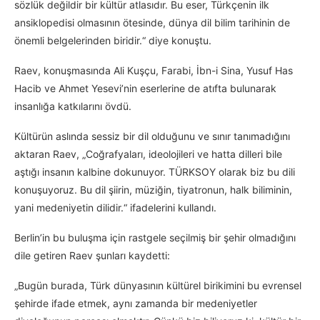
sözlük değildir bir kültür atlasıdır. Bu eser, Türkçenin ilk
ansiklopedisi olmasının ötesinde, dünya dil bilim tarihinin de
önemli belgelerinden biridir.“ diye konuştu.
Raev, konuşmasında Ali Kuşçu, Farabi, İbn-i Sina, Yusuf Has
Hacib ve Ahmet Yesevi’nin eserlerine de atıfta bulunarak
insanlığa katkılarını övdü.
Kültürün aslında sessiz bir dil olduğunu ve sınır tanımadığını
aktaran Raev, „Coğrafyaları, ideolojileri ve hatta dilleri bile
aştığı insanın kalbine dokunuyor. TÜRKSOY olarak biz bu dili
konuşuyoruz. Bu dil şiirin, müziğin, tiyatronun, halk biliminin,
yani medeniyetin dilidir.“ ifadelerini kullandı.
Berlin’in bu buluşma için rastgele seçilmiş bir şehir olmadığını
dile getiren Raev şunları kaydetti:
„Bugün burada, Türk dünyasının kültürel birikimini bu evrensel
şehirde ifade etmek, aynı zamanda bir medeniyetler