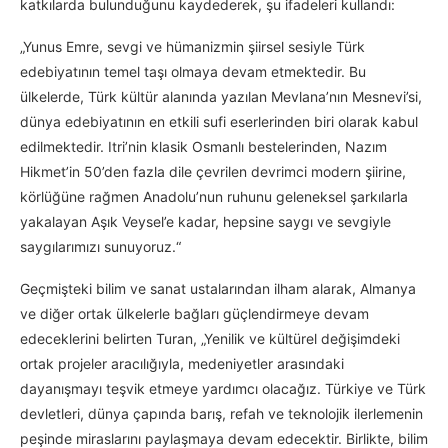
katkılarda bulunduğunu kaydederek, şu ifadeleri kullandı:
„Yunus Emre, sevgi ve hümanizmin şiirsel sesiyle Türk
edebiyatının temel taşı olmaya devam etmektedir. Bu
ülkelerde, Türk kültür alanında yazılan Mevlana’nın Mesnevi’si,
dünya edebiyatının en etkili sufi eserlerinden biri olarak kabul
edilmektedir. Itri’nin klasik Osmanlı bestelerinden, Nazım
Hikmet’in 50’den fazla dile çevrilen devrimci modern şiirine,
körlüğüne rağmen Anadolu’nun ruhunu geleneksel şarkılarla
yakalayan Aşık Veysel’e kadar, hepsine saygı ve sevgiyle
saygılarımızı sunuyoruz.“
Geçmişteki bilim ve sanat ustalarından ilham alarak, Almanya
ve diğer ortak ülkelerle bağları güçlendirmeye devam
edeceklerini belirten Turan, „Yenilik ve kültürel değişimdeki
ortak projeler aracılığıyla, medeniyetler arasındaki
dayanışmayı teşvik etmeye yardımcı olacağız. Türkiye ve Türk
devletleri, dünya çapında barış, refah ve teknolojik ilerlemenin
peşinde miraslarını paylaşmaya devam edecektir. Birlikte, bilim