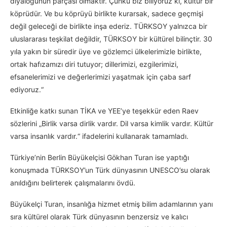
diyaloğunun parçası olmaktır. Çünkü biz biliyoruz ki, kültür bir
köprüdür. Ve bu köprüyü birlikte kurarsak, sadece geçmişi
değil geleceği de birlikte inşa ederiz. TÜRKSOY yalnızca bir
uluslararası teşkilat değildir, TÜRKSOY bir kültürel bilinçtir. 30
yıla yakın bir süredir üye ve gözlemci ülkelerimizle birlikte,
ortak hafızamızı diri tutuyor; dillerimizi, ezgilerimizi,
efsanelerimizi ve değerlerimizi yaşatmak için çaba sarf
ediyoruz.“
Etkinliğe katkı sunan TİKA ve YEE’ye teşekkür eden Raev
sözlerini „Birlik varsa dirlik vardır. Dil varsa kimlik vardır. Kültür
varsa insanlık vardır.“ ifadelerini kullanarak tamamladı.
Türkiye’nin Berlin Büyükelçisi Gökhan Turan ise yaptığı
konuşmada TÜRKSOY’un Türk dünyasının UNESCO’su olarak
anıldığını belirterek çalışmalarını övdü.
Büyükelçi Turan, insanlığa hizmet etmiş bilim adamlarının yanı
sıra kültürel olarak Türk dünyasının benzersiz ve kalıcı