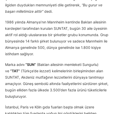
ilgiden duydukları memnuniyeti dile getirerek,
“Bu gurur ve
başarı milletimize aittir”
dedi.
1986 yılında Almanya’nın Mannheim kentinde Baklan ailesinin
kardeşleri tarafından kurulan SUNTAT, bugün 30 aile üyesinin
aktif rol aldığı uluslararası bir şirketler grubu konumunda. Grup
bünyesinde 14 farklı şirket bulunuyor ve sadece Mannheim ile
Almanya genelinde 500, dünya genelinde ise 1.800 kişiye
istihdam sağlıyor.
Marka adını
“SUN”
(Baklan ailesinin memleketi Sungurlu)
ve
“TAT”
(Türkçe’de
lezzet
) kelimelerinin birleşiminden alan
SUNTAT, Akdeniz mutfağının lezzetlerini dünyaya tanıtmayı
amaçlıyor. Güneş sembolü altında faaliyetlerini sürdüren şirket,
bugün elliden fazla ülkede 3.500’den fazla ürünü tüketicilerle
buluşturuyor.
İstanbul, Paris ve Köln gıda fuarları başta olmak üzere
katıldıkları tüm fuarlarda yoğun ilgi gördüklerini belirten