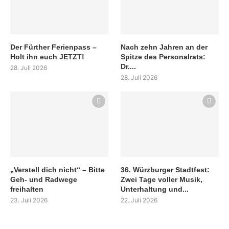
Der Fürther Ferienpass –
Nach zehn Jahren an der
Holt ihn euch JETZT!
Spitze des Personalrats:
Dr....
28. Juli 2026
28. Juli 2026
„Verstell dich nicht“ – Bitte
36. Würzburger Stadtfest:
Geh- und Radwege
Zwei Tage voller Musik,
freihalten
Unterhaltung und...
23. Juli 2026
22. Juli 2026