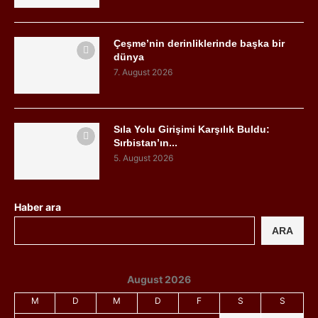
Çeşme’nin derinliklerinde başka bir
dünya
7. August 2026
Sıla Yolu Girişimi Karşılık Buldu:
Sırbistan’ın...
5. August 2026
Haber ara
ARA
August 2026
M
D
M
D
F
S
S