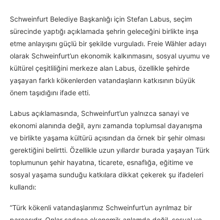
Schweinfurt Belediye Başkanlığı için Stefan Labus, seçim
sürecinde yaptığı açıklamada şehrin geleceğini birlikte inşa
etme anlayışını güçlü bir şekilde vurguladı. Freie Wähler adayı
olarak Schweinfurt’un ekonomik kalkınmasını, sosyal uyumu ve
kültürel çeşitliliğini merkeze alan Labus, özellikle şehirde
yaşayan farklı kökenlerden vatandaşların katkısının büyük
önem taşıdığını ifade etti.
Labus açıklamasında, Schweinfurt’un yalnızca sanayi ve
ekonomi alanında değil, aynı zamanda toplumsal dayanışma
ve birlikte yaşama kültürü açısından da örnek bir şehir olması
gerektiğini belirtti. Özellikle uzun yıllardır burada yaşayan Türk
toplumunun şehir hayatına, ticarete, esnaflığa, eğitime ve
sosyal yaşama sunduğu katkılara dikkat çekerek şu ifadeleri
kullandı:
“Türk kökenli vatandaşlarımız Schweinfurt’un ayrılmaz bir
parçasıdır. Onlar sadece ekonomik anlamda değil, sosyal ve