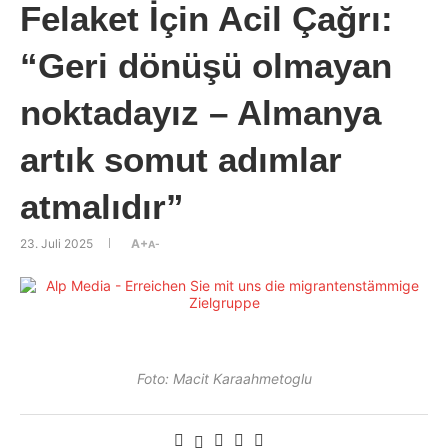
Felaket İçin Acil Çağrı:
“Geri dönüşü olmayan
noktadayız – Almanya
artık somut adımlar
atmalıdır”
23. Juli 2025
A+
A-
Foto: Macit Karaahmetoglu