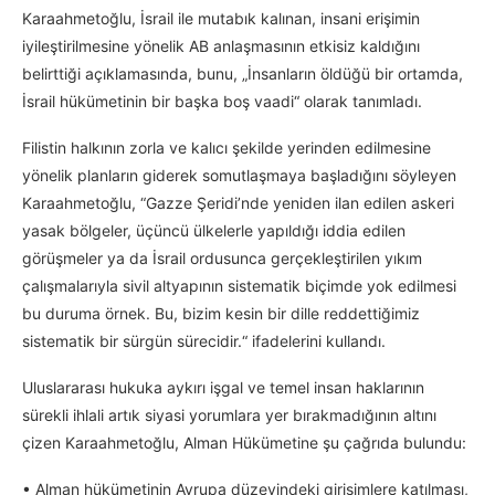
Karaahmetoğlu, İsrail ile mutabık kalınan, insani erişimin
iyileştirilmesine yönelik AB anlaşmasının etkisiz kaldığını
belirttiği açıklamasında, bunu, „İnsanların öldüğü bir ortamda,
İsrail hükümetinin bir başka boş vaadi“ olarak tanımladı.
Filistin halkının zorla ve kalıcı şekilde yerinden edilmesine
yönelik planların giderek somutlaşmaya başladığını söyleyen
Karaahmetoğlu, “Gazze Şeridi’nde yeniden ilan edilen askeri
yasak bölgeler, üçüncü ülkelerle yapıldığı iddia edilen
görüşmeler ya da İsrail ordusunca gerçekleştirilen yıkım
çalışmalarıyla sivil altyapının sistematik biçimde yok edilmesi
bu duruma örnek. Bu, bizim kesin bir dille reddettiğimiz
sistematik bir sürgün sürecidir.“ ifadelerini kullandı.
Uluslararası hukuka aykırı işgal ve temel insan haklarının
sürekli ihlali artık siyasi yorumlara yer bırakmadığının altını
çizen Karaahmetoğlu, Alman Hükümetine şu çağrıda bulundu:
• Alman hükümetinin Avrupa düzeyindeki girişimlere katılması,