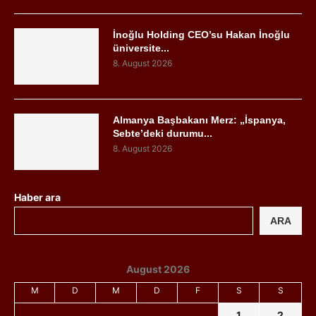
İnoğlu Holding CEO’su Hakan İnoğlu
üniversite...
8. August 2026
Almanya Başbakanı Merz: „İspanya,
Sebte’deki durumu...
8. August 2026
Haber ara
ARA
August 2026
M
D
M
D
F
S
S
1
2