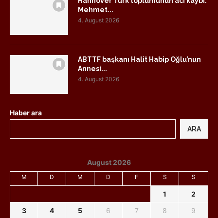
Hannover Türk toplumunun acı kaybı:
Mehmet...
4. August 2026
ABTTF başkanı Halit Habip Oğlu’nun
Annesi...
4. August 2026
Haber ara
ARA
August 2026
M
D
M
D
F
S
S
1
2
3
4
5
6
7
8
9