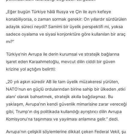
„Eğer bugün Türkiye hâlâ Rusya ve Çin ile aynı kefeye
konabiliyorsa, o zaman sormak gerekir: On yıllardır sürdürülen
adaylık süreci neydi? Samimi bir üyelik perspektifi mi, yoksa
sadece oyalama ve siyasi konjonktüre göre kullanılan bir araç
mı?“
Türkiye’nin Avrupa ile derin kurumsal ve stratejik bağlarına
işaret eden Karaahmetoğlu, mevcut dilin ciddi bir güven
krizine yol açtığını belirtti:
„20 yılı aşkın süredir AB ile tam üyelik müzakeresi yürüten,
NATO’nun en güçlü ordularından birine sahip bir ülkeden ‚etki
alanı‘ olarak bahsetmek, stratejik akılla bağdaşmaz. Bu
yaklaşım, Avrupa’nın kendi güvenlik mimarisine zarar vereceği
gibi, Trump’ın dış politikada kullandığı ayrıştırıcı dilin Avrupa
Komisyonu’na taşınması ve yayılması anlamına gelir.“ dedi.
Avrupa’nın çelişkili söylemlerine dikkat çeken Federal Vekil, şu