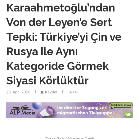
Karaahmetoğlu’ndan
Von der Leyen’e Sert
Tepki: Türkiye’yi Çin ve
Rusya ile Aynı
Kategoride Görmek
Siyasi Körlüktür
23. April 2026
Kaydet
A+
A-
Foto: Betül Yagmur Celik