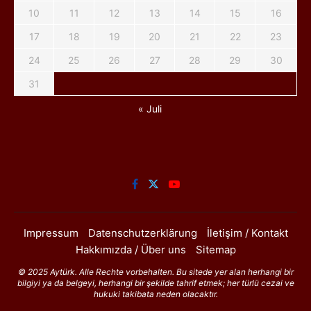
10
11
12
13
14
15
16
17
18
19
20
21
22
23
24
25
26
27
28
29
30
31
« Juli
Impressum
Datenschutzerklärung
İletişim / Kontakt
Hakkımızda / Über uns
Sitemap
© 2025 Aytürk. Alle Rechte vorbehalten. Bu sitede yer alan herhangi bir
bilgiyi ya da belgeyi, herhangi bir şekilde tahrif etmek; her türlü cezai ve
hukuki takibata neden olacaktır.