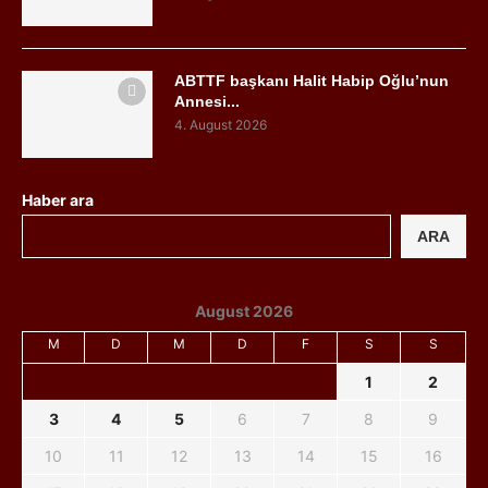
ABTTF başkanı Halit Habip Oğlu’nun
Annesi...
4. August 2026
Haber ara
ARA
August 2026
M
D
M
D
F
S
S
1
2
3
4
5
6
7
8
9
10
11
12
13
14
15
16