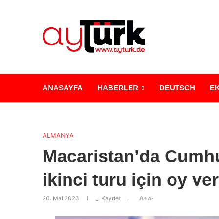
ANASAYFA
HABERLER
DEUTSCH
E
ALMANYA
Macaristan’da Cumhu
ikinci turu için oy v
20. Mai 2023
Kaydet
A+
A-