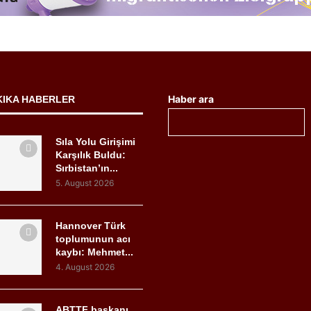
Haber ara
KIKA HABERLER
Sıla Yolu Girişimi
Karşılık Buldu:
Sırbistan’ın...
5. August 2026
Hannover Türk
toplumunun acı
kaybı: Mehmet...
4. August 2026
ABTTF başkanı