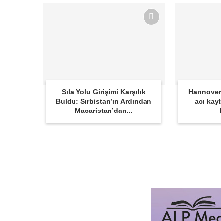
Sıla Yolu Girişimi Karşılık
Hannover
Buldu: Sırbistan’ın Ardından
acı kay
Macaristan’dan...