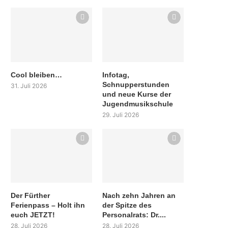
Cool bleiben…
Infotag,
Schnupperstunden
31. Juli 2026
und neue Kurse der
Jugendmusikschule
29. Juli 2026
Der Fürther
Nach zehn Jahren an
Ferienpass – Holt ihn
der Spitze des
euch JETZT!
Personalrats: Dr....
28. Juli 2026
28. Juli 2026