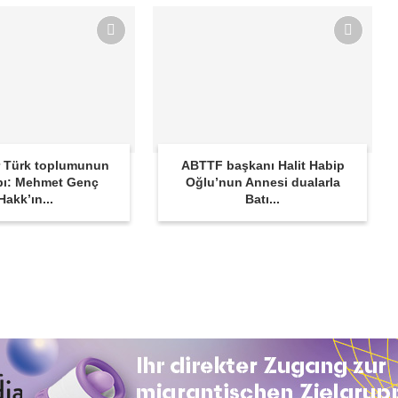
 Türk toplumunun
ABTTF başkanı Halit Habip
bı: Mehmet Genç
Oğlu’nun Annesi dualarla
Hakk’ın...
Batı...