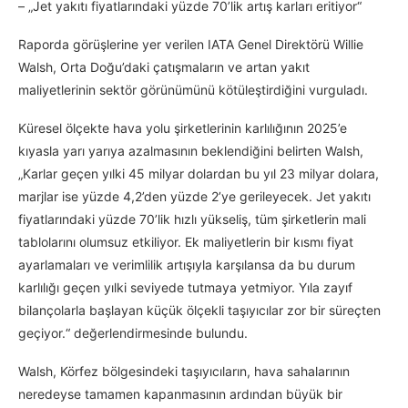
– „Jet yakıtı fiyatlarındaki yüzde 70’lik artış karları eritiyor“
Raporda görüşlerine yer verilen IATA Genel Direktörü Willie
Walsh, Orta Doğu’daki çatışmaların ve artan yakıt
maliyetlerinin sektör görünümünü kötüleştirdiğini vurguladı.
Küresel ölçekte hava yolu şirketlerinin karlılığının 2025’e
kıyasla yarı yarıya azalmasının beklendiğini belirten Walsh,
„Karlar geçen yılki 45 milyar dolardan bu yıl 23 milyar dolara,
marjlar ise yüzde 4,2’den yüzde 2’ye gerileyecek. Jet yakıtı
fiyatlarındaki yüzde 70’lik hızlı yükseliş, tüm şirketlerin mali
tablolarını olumsuz etkiliyor. Ek maliyetlerin bir kısmı fiyat
ayarlamaları ve verimlilik artışıyla karşılansa da bu durum
karlılığı geçen yılki seviyede tutmaya yetmiyor. Yıla zayıf
bilançolarla başlayan küçük ölçekli taşıyıcılar zor bir süreçten
geçiyor.“ değerlendirmesinde bulundu.
Walsh, Körfez bölgesindeki taşıyıcıların, hava sahalarının
neredeyse tamamen kapanmasının ardından büyük bir