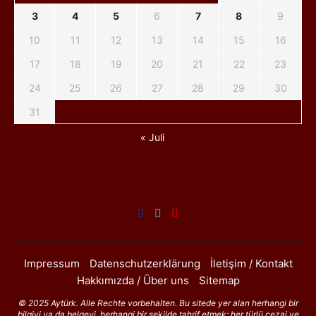
3
4
5
6
7
8
9
10
11
12
13
14
15
16
17
18
19
20
21
22
23
24
25
26
27
28
29
30
31
« Juli
Impressum
Datenschutzerklärung
İletişim / Kontakt
Hakkımızda / Über uns
Sitemap
© 2025 Aytürk. Alle Rechte vorbehalten. Bu sitede yer alan herhangi bir
bilgiyi ya da belgeyi, herhangi bir şekilde tahrif etmek; her türlü cezai ve