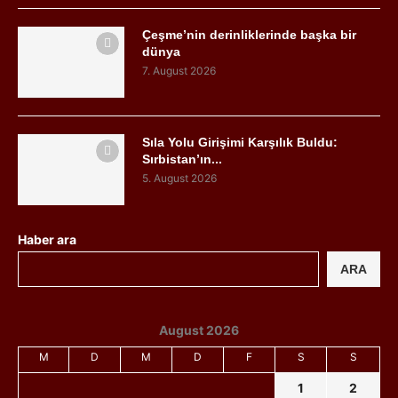
Çeşme’nin derinliklerinde başka bir
dünya
7. August 2026
Sıla Yolu Girişimi Karşılık Buldu:
Sırbistan’ın...
5. August 2026
Haber ara
ARA
August 2026
M
D
M
D
F
S
S
1
2