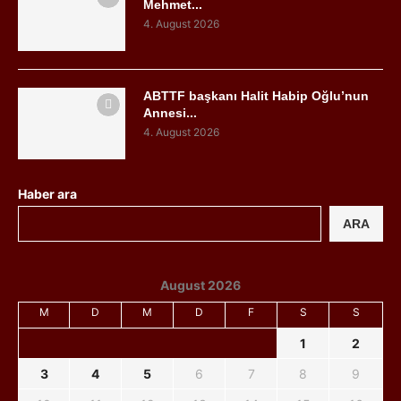
Mehmet...
4. August 2026
ABTTF başkanı Halit Habip Oğlu’nun
Annesi...
4. August 2026
Haber ara
ARA
August 2026
M
D
M
D
F
S
S
1
2
3
4
5
6
7
8
9