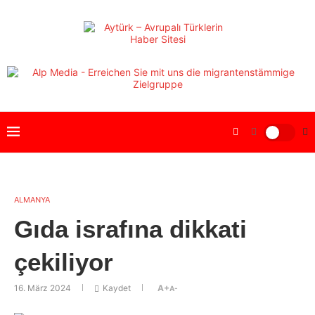
ALMANYA
Gıda israfına dikkati
çekiliyor
16. März 2024
Kaydet
A+
A-