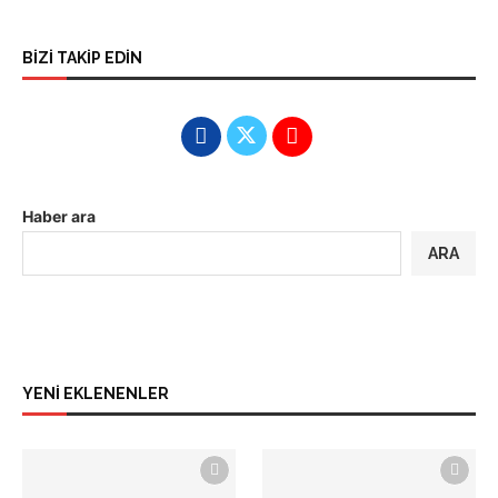
BİZİ TAKİP EDİN
Haber ara
ARA
YENİ EKLENENLER