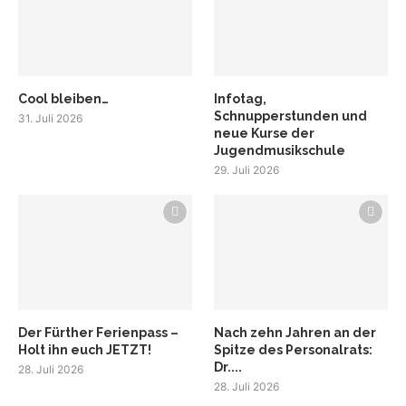
Cool bleiben…
Infotag,
Schnupperstunden und
31. Juli 2026
neue Kurse der
Jugendmusikschule
29. Juli 2026
Der Fürther Ferienpass –
Nach zehn Jahren an der
Holt ihn euch JETZT!
Spitze des Personalrats:
Dr....
28. Juli 2026
28. Juli 2026