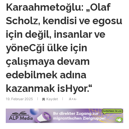
Karaahmetoğlu: „Olaf
Scholz, kendisi ve egosu
için değil, insanlar ve
yöneCği ülke için
çalışmaya devam
edebilmek adına
kazanmak isHyor.“
19. Februar 2025
Kaydet
A+
A-