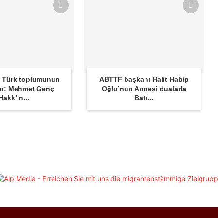
 Türk toplumunun
ABTTF başkanı Halit Habip
bı: Mehmet Genç
Oğlu’nun Annesi dualarla
Hakk’ın...
Batı...