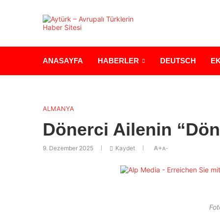
ANASAYFA
HABERLER
DEUTSCH
E
ALMANYA
Dönerci Ailenin “Dön
9. Dezember 2025
Kaydet
A+
A-
Fot