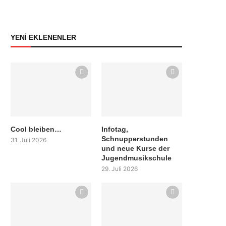
YENİ EKLENENLER
Cool bleiben…
Infotag,
Schnupperstunden
31. Juli 2026
und neue Kurse der
Jugendmusikschule
29. Juli 2026