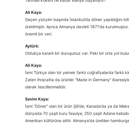
Tarihsel kökeni ne kadar eskiye dayanıyor?
Ali Kaya:
Geçen yüzyılın başında İstanbul’da döner yapıldığını bil
üretilmiştir. Ayrıca Almanya devleti 1871’de kurulmuştur.
önemli bir veri.
Aytürk:
Oldukça kararlı bir duruşunuz var. Peki bir orta yol bu
Ali Kaya:
İsmi Türkçe olan bir yemek farklı coğrafyalarda farklı ki
Zaten ihracatta da ürünler “Made in Germany” ibaresiyle
olarak tescillenmelidir.
Sevim Kaya:
İsmi “Döner” olan bir ürün Şili’de, Kanada’da ya da Meks
dünyada 70 çeşit kuru fasulye, 250 çeşit Adana kebabı 
Amerikan kültürüne aittir. Almanya’da üretilen hambur