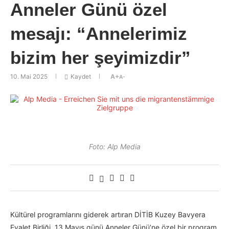
Anneler Günü özel
mesajı: “Annelerimiz
bizim her şeyimizdir”
10. Mai 2025
Kaydet
A+
A-
Foto: Alp Media
Kültürel programlarını giderek artıran DİTİB Kuzey Bavyera
Eyalet Birliği, 13 Mayıs günü Anneler Günü’ne özel bir program