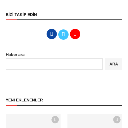
BİZİ TAKİP EDİN
Haber ara
ARA
YENİ EKLENENLER