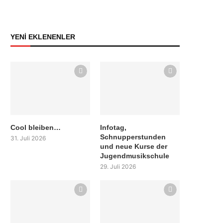
YENİ EKLENENLER
Cool bleiben…
Infotag,
Schnupperstunden
31. Juli 2026
und neue Kurse der
Jugendmusikschule
29. Juli 2026