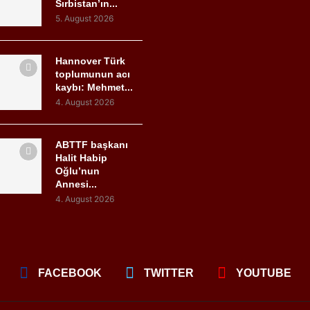
Sırbistan’ın...
5. August 2026
Hannover Türk
toplumunun acı
kaybı: Mehmet...
4. August 2026
ABTTF başkanı
Halit Habip
Oğlu’nun
Annesi...
4. August 2026
FACEBOOK
TWITTER
YOUTUBE