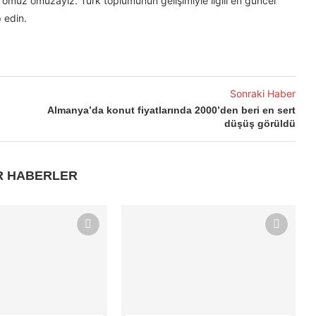
omuz omuzayız. Türk toplumunun gelişimiyle ilgili en güncel
 edin.
Sonraki Haber
Almanya’da konut fiyatlarında 2000’den beri en sert
düşüş görüldü
R HABERLER