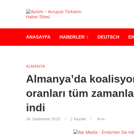
ANASAYFA
HABERLER
DEUTSCH
E
ALMANYA
Almanya’da koalisyo
oranları tüm zamanla
indi
24. September 2023
Kaydet
A+
A-