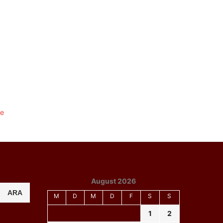
August 2026
ARA
M
D
M
D
F
S
S
1
2