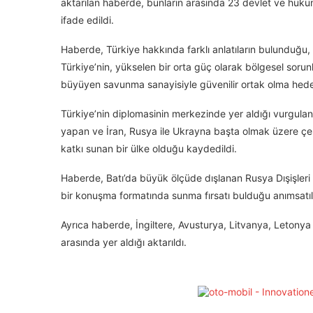
aktarılan haberde, bunların arasında 23 devlet ve hükü
ifade edildi.
Haberde, Türkiye hakkında farklı anlatıların bulunduğu
Türkiye’nin, yükselen bir orta güç olarak bölgesel sor
büyüyen savunma sanayisiyle güvenilir ortak olma hedefi 
Türkiye’nin diplomasinin merkezinde yer aldığı vurgulan
yapan ve İran, Rusya ile Ukrayna başta olmak üzere çeşi
katkı sunan bir ülke olduğu kaydedildi.
Haberde, Batı’da büyük ölçüde dışlanan Rusya Dışişleri
bir konuşma formatında sunma fırsatı bulduğu anımsatıl
Ayrıca haberde, İngiltere, Avusturya, Litvanya, Letonya v
arasında yer aldığı aktarıldı.