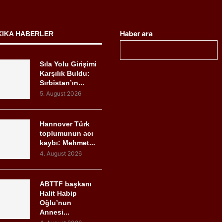
Haber ara
KIKA HABERLER
Sıla Yolu Girişimi
Karşılık Buldu:
Sırbistan’ın...
5. August 2026
Hannover Türk
toplumunun acı
kaybı: Mehmet...
4. August 2026
ABTTF başkanı
Halit Habip
Oğlu’nun
Annesi...