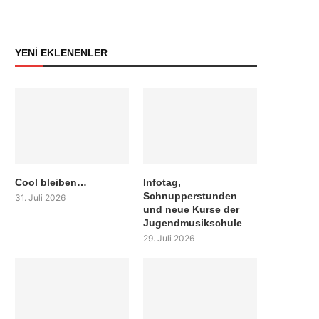
YENİ EKLENENLER
Cool bleiben…
Infotag,
Schnupperstunden
31. Juli 2026
und neue Kurse der
Jugendmusikschule
29. Juli 2026