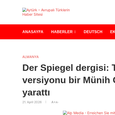
ANASAYFA
HABERLER
DEUTSCH
E
ALMANYA
Der Spiegel dergisi: 
versiyonu bir Münih 
yarattı
21. April 2026
A+
A-