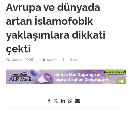
Avrupa ve dünyada
artan İslamofobik
yaklaşımlara dikkati
çekti
20. Januar 2025
Kaydet
A+
A-