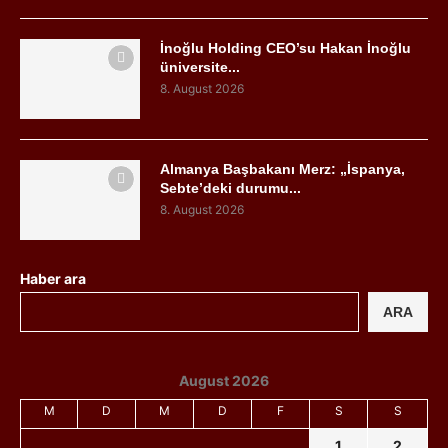
İnoğlu Holding CEO’su Hakan İnoğlu
üniversite...
8. August 2026
Almanya Başbakanı Merz: „İspanya,
Sebte’deki durumu...
8. August 2026
Haber ara
ARA
August 2026
M
D
M
D
F
S
S
1
2