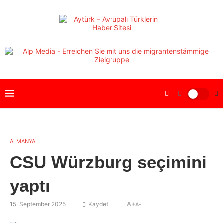
ALMANYA
CSU Würzburg seçimini
yaptı
15. September 2025
Kaydet
A+
A-