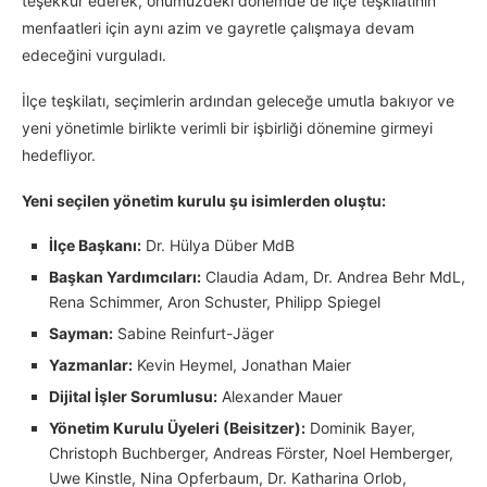
teşekkür ederek, önümüzdeki dönemde de ilçe teşkilatının
menfaatleri için aynı azim ve gayretle çalışmaya devam
edeceğini vurguladı.
İlçe teşkilatı, seçimlerin ardından geleceğe umutla bakıyor ve
yeni yönetimle birlikte verimli bir işbirliği dönemine girmeyi
hedefliyor.
Yeni seçilen yönetim kurulu şu isimlerden oluştu:
İlçe Başkanı:
Dr. Hülya Düber MdB
Başkan Yardımcıları:
Claudia Adam, Dr. Andrea Behr MdL,
Rena Schimmer, Aron Schuster, Philipp Spiegel
Sayman:
Sabine Reinfurt-Jäger
Yazmanlar:
Kevin Heymel, Jonathan Maier
Dijital İşler Sorumlusu:
Alexander Mauer
Yönetim Kurulu Üyeleri (Beisitzer):
Dominik Bayer,
Christoph Buchberger, Andreas Förster, Noel Hemberger,
Uwe Kinstle, Nina Opferbaum, Dr. Katharina Orlob,