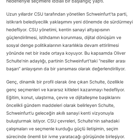
hedefleriyle seçimlere iddialı bir başlangıç yaptı.
Uzun yıllardır CSU tarafından yönetilen Schweinfurt’ta parti,
istikrarlı belediyecilik yaklaşımını yeni dönemde de sürdürmeyi
hedefliyor. CSU yönetimi, kentin sanayi altyapısının
güçlendirilmesi, istihdamın korunması, dijital dönüşüm ve
sosyal denge politikalarının kararlılıkla devam ettirilmesi
yönünde net bir irade ortaya koyuyor. Bu kapsamda Oliver
Schulte’nin adaylığı, partinin Schweinfurt’taki “nesiller arası
başarı” anlayışının da bir yansıması olarak değerlendiriliyor.
Genç, dinamik bir profil olarak öne çıkan Schulte, özellikle
genç seçmenleri ve kararsız kitleleri kazanmayı hedefliyor.
Eğitim, konut, ulaştırma, çevre ve dijitalleşme başlıklarını
öncelikli gündem maddeleri olarak belirleyen Schulte,
Schweinfurt’u geleceğin akıllı sanayi kenti vizyonuyla
buluşturmak istiyor. CSU çevreleri, Schulte’nin sahadaki
çalışmaları ve seçmenle kurduğu güçlü iletişimin, seçim
sürecinde önemli bir ivme yaratacağı görüşünde birleşiyor.