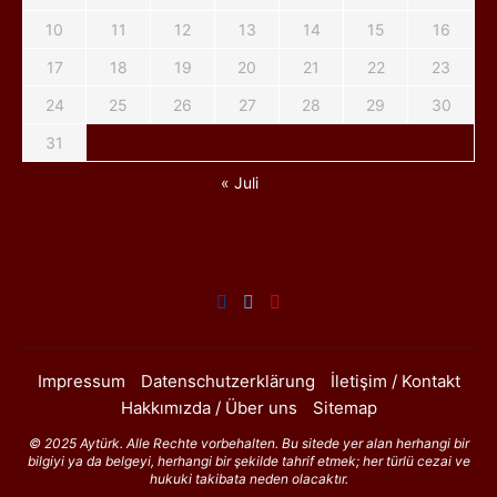
10
11
12
13
14
15
16
17
18
19
20
21
22
23
24
25
26
27
28
29
30
31
« Juli
Impressum
Datenschutzerklärung
İletişim / Kontakt
Hakkımızda / Über uns
Sitemap
© 2025 Aytürk. Alle Rechte vorbehalten. Bu sitede yer alan herhangi bir
bilgiyi ya da belgeyi, herhangi bir şekilde tahrif etmek; her türlü cezai ve
hukuki takibata neden olacaktır.