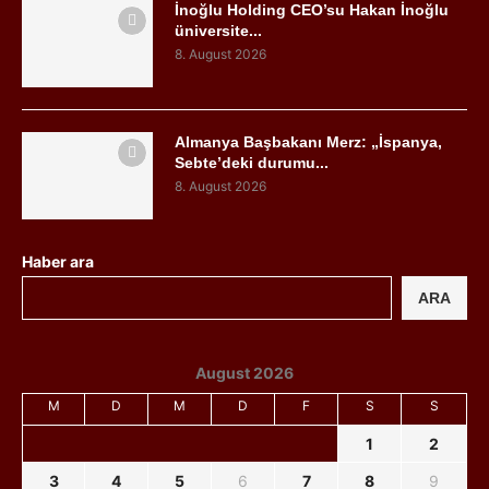
İnoğlu Holding CEO’su Hakan İnoğlu
üniversite...
8. August 2026
Almanya Başbakanı Merz: „İspanya,
Sebte’deki durumu...
8. August 2026
Haber ara
ARA
August 2026
M
D
M
D
F
S
S
1
2
3
4
5
6
7
8
9