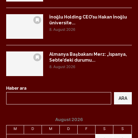
İnoğlu Holding CEO’su Hakan İnoğlu
üniversite...
8. August 2026
Almanya Başbakanı Merz: „İspanya,
Sebte’deki durumu...
8. August 2026
Haber ara
ARA
August 2026
M
D
M
D
F
S
S