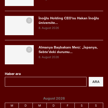
İnoğlu Holding CEO’su Hakan İnoğlu
üniversite...
8. August 2026
Almanya Başbakanı Merz: „İspanya,
Sebte’deki durumu...
8. August 2026
Haber ara
ARA
August 2026
M
D
M
D
F
S
S