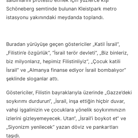
saldırılarını protesto etmek için yüzlerce kişi
Schöneberg semtinde bulunan Kleistpark metro
istasyonu yakınındaki meydanda toplandı.
Buradan yürüyüşe geçen göstericiler „Katil İsrail“,
„Filistin’e özgürlük“, “İsrail terör devleti“, „Biz binleriz,
biz milyonlarız, hepimiz Filistinliyiz“, „Çocuk katili
İsrail“ ve „Almanya finanse ediyor İsrail bombalıyor“
şeklinde sloganlar attı.
Göstericiler, Filistin bayraklarıyla üzerinde „Gazze’deki
soykırımı durdurun“, „İsrail, inşa ettiğin hiçbir duvar,
vahşi işgalinizin ve çocuklara yönelik soykırımınızın
izlerini gizleyemeyecek. Utan“, „İsrail’i boykot et“ ve
„Siyonizm yenilecek” yazan döviz ve pankartları
taşıdı.