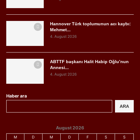
Hannover Türk toplumunun acı kaybı:
Mehmet...
4. August 2026
ABTTF başkanı Halit Habip Oğlu’nun
Annesi...
4. August 2026
Haber ara
ARA
August 2026
M
D
M
D
F
S
S