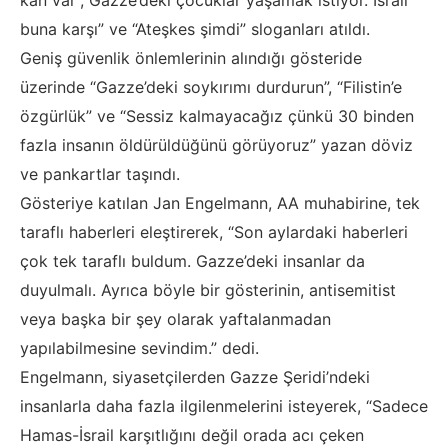
kan var”, Gazze’deki çocuklar yaşamak istiyor. İsrail
buna karşı” ve “Ateşkes şimdi” sloganları atıldı.
Geniş güvenlik önlemlerinin alındığı gösteride
üzerinde “Gazze’deki soykırımı durdurun”, “Filistin’e
özgürlük” ve “Sessiz kalmayacağız çünkü 30 binden
fazla insanın öldürüldüğünü görüyoruz” yazan döviz
ve pankartlar taşındı.
Gösteriye katılan Jan Engelmann, AA muhabirine, tek
taraflı haberleri eleştirerek, “Son aylardaki haberleri
çok tek taraflı buldum. Gazze’deki insanlar da
duyulmalı. Ayrıca böyle bir gösterinin, antisemitist
veya başka bir şey olarak yaftalanmadan
yapılabilmesine sevindim.” dedi.
Engelmann, siyasetçilerden Gazze Şeridi’ndeki
insanlarla daha fazla ilgilenmelerini isteyerek, “Sadece
Hamas-İsrail karşıtlığını değil orada acı çeken