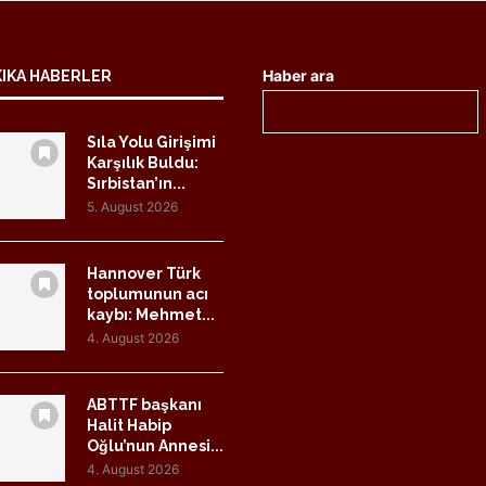
Haber ara
KIKA HABERLER
Sıla Yolu Girişimi
Karşılık Buldu:
Sırbistan’ın...
5. August 2026
Hannover Türk
toplumunun acı
kaybı: Mehmet...
4. August 2026
ABTTF başkanı
Halit Habip
Oğlu’nun Annesi...
4. August 2026