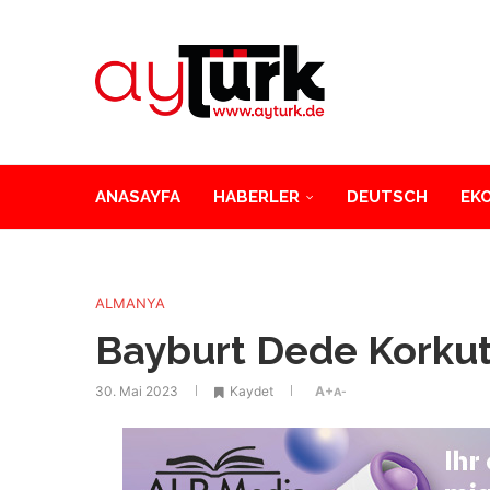
ANASAYFA
HABERLER
DEUTSCH
EK
ALMANYA
Bayburt Dede Korkut
30. Mai 2023
Kaydet
A+
A-