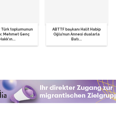
 Türk toplumunun
ABTTF başkanı Halit Habip
bı: Mehmet Genç
Oğlu’nun Annesi dualarla
Hakk’ın...
Batı...