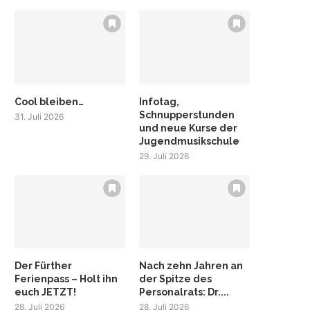
Cool bleiben…
Infotag,
Schnupperstunden
31. Juli 2026
und neue Kurse der
Jugendmusikschule
29. Juli 2026
Der Fürther
Nach zehn Jahren an
Ferienpass – Holt ihn
der Spitze des
euch JETZT!
Personalrats: Dr....
28. Juli 2026
28. Juli 2026