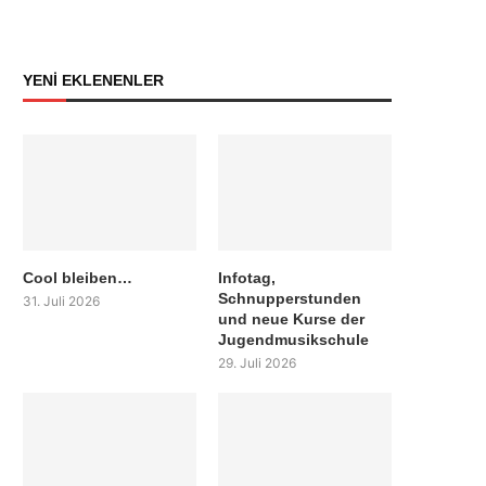
YENİ EKLENENLER
Cool bleiben…
Infotag,
Schnupperstunden
31. Juli 2026
und neue Kurse der
Jugendmusikschule
29. Juli 2026