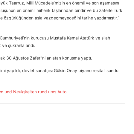
ük Taarruz, Milli Mücadele’mizin en önemli ve son aşamasını
uluşunun en önemli mihenk taşlarından biridir ve bu zaferle Türk
 ile özgürlüğünden asla vazgeçmeyeceğini tarihe yazdırmıştır.“
e Cumhuriyeti’nin kurucusu Mustafa Kemal Atatürk ve silah
t ve şükranla andı.
rak 30 Ağustos Zaferi’ni anlatan konuşma yaptı.
mi yapıldı, devlet sanatçısı Gülsin Onay piyano resitali sundu.