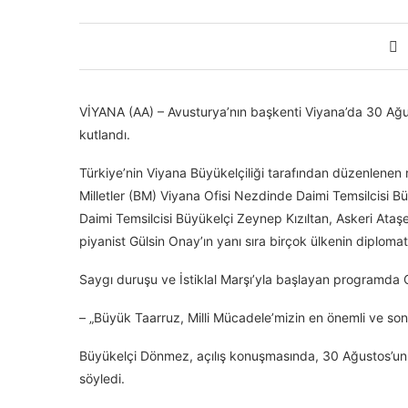
VİYANA (AA) – Avusturya’nın başkenti Viyana’da 30 Ağu
kutlandı.
Türkiye’nin Viyana Büyükelçiliği tarafından düzenlenen
Milletler (BM) Viyana Ofisi Nezdinde Daimi Temsilcisi Büy
Daimi Temsilcisi Büyükelçi Zeynep Kızıltan, Askeri Ata
piyanist Gülsin Onay’ın yanı sıra birçok ülkenin diplomatik
Saygı duruşu ve İstiklal Marşı’yla başlayan programd
– „Büyük Taarruz, Milli Mücadele’mizin en önemli ve son
Büyükelçi Dönmez, açılış konuşmasında, 30 Ağustos’un 
söyledi.