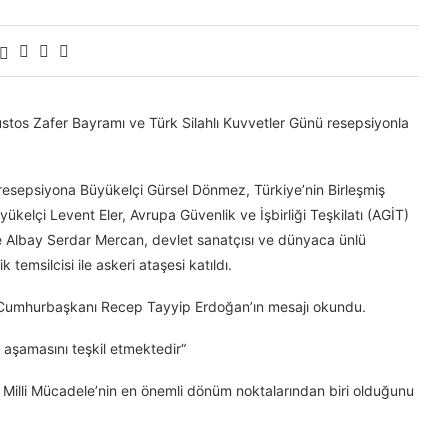
stos Zafer Bayramı ve Türk Silahlı Kuvvetler Günü resepsiyonla
 resepsiyona Büyükelçi Gürsel Dönmez, Türkiye’nin Birleşmiş
ükelçi Levent Eler, Avrupa Güvenlik ve İşbirliği Teşkilatı (AGİT)
şe Albay Serdar Mercan, devlet sanatçısı ve dünyaca ünlü
 temsilcisi ile askeri ataşesi katıldı.
a Cumhurbaşkanı Recep Tayyip Erdoğan’ın mesajı okundu.
 aşamasını teşkil etmektedir“
Milli Mücadele’nin en önemli dönüm noktalarından biri olduğunu