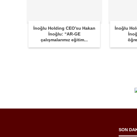
İnoğlu Holding CEO’su Hakan
İnoğlu Ho
İnoğlu: “AR-GE
İnoğ
çalışmalarımız eğitim...
öğre
SON DA