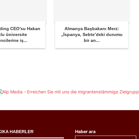
lding CEO’su Hakan
Almanya Başbakanı Merz:
lu üniversite
„İspanya, Sebte’deki durumu
ncilerine iş...
bir an...
Haber ara
KIKA HABERLER