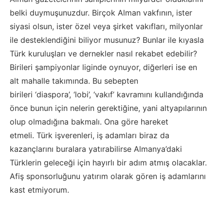
belki
duymuşunuzdur. Birçok Alman vak
fının, ister
siyasi olsun, ister özel veya şirket vakıfları, milyonlar
ile desteklendiğini biliyor
musunuz? Bunlar ile kıyasla
Türk kuruluşları
ve dernekler nasıl rekabet edebilir
?
Birileri şampiyonlar liginde oynuyor, diğerleri ise en
alt mahalle takımında. Bu sebepten
birileri
‘
diaspora
’
,
‘
lobi
’
,
‘
vakıf
’
kavramını kullandığında
önce bunun için nelerin gerektiğine
, yani altyapılarının
olup olmadığına
bakmalı. Ona göre hareket
etmeli.
Türk işverenleri, iş adamları biraz da
kazançlarını buralara yatırabilirse Almanya’daki
Türklerin geleceği için hayırlı bir adım atmış olacaklar.
Afiş
sponsorluğunu
yatırım olarak gören iş adamlarını
kast etmiyorum.