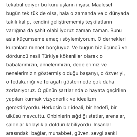
tekabül ediyor bu kuruluşların inşası. Maalesef
bugün
tek tük de olsa,
hala o zamanda ve o dünyada
takılı kalıp, kendini geliştirememiş teşki
latların
varlığına da şahit olabiliyoruz zaman zaman
. Bunu
asla küçümseme amaçlı söylemiyorum. O dernekleri
kuranlara minnet borçluyuz. Ve bugün biz üçüncü ve
dördüncü nesil Türkiye kökenliler olarak o
babalarımızın
, annelerimizin,
dedelerimiz
ve
nenelerimizin
göstermiş olduğu başarıyı, o özveriyi,
o
fedakarlığı
ve
feragatı
göstermede çok daha
zorlanıyoruz.
O günün şartlarında o hayata geçirilen
yapılar
ı kurmak
vizyonerlik
ve idealizm
gerektiriyordu
.
Herkesin bir ideali, bir hedefi, bir
ülküsü mevcuttu. On
binlerin sığdığı stat
lar, arenalar,
salonlar kolaylıkla doldurulabiliyordu. İnsanlar
arasındaki bağlar, muhabbet, güven, sevgi sanki