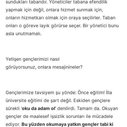
sundukları tabandır. Yöneticiler tabana efendilik
yapmak için değil, onlara hizmet sunmak için,
onların
hizmetkarı
olmak için oraya seçilirler. Taban
onları o göreve layık görürse seçer. Bir yönetici bunu
asla unutmamalı.
Yeti
şen genç
lerimizi nasıl
g
örüyorsun
uz,
onlara
mesajini
neler
?
Gençlerimize tavsiyem şu yönde: Önce eğitim! İlla
üniversite eğitimi de şart değil. Eskiden gençlere
sürekli ‘
oku da adam ol’
denilirdi. Tamam da. Okuyan
gençler de maalesef işsizlik sorunları ile mücadele
ediyor.
Bu yüzden okumaya yatkın gençler tabi ki