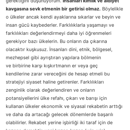
gerektiğini düşünüyorum.
İnsanları kimlik
ve aidiyet
kavgasına
sevk etmenin bir getirisi olmaz.
Böylelikle
o ülkeler ancak kendi ayaklarına sıkarlar ve beyin ve
insan gücü kaybederler. Farklılıklarla yaşamayı ve
farklılıkları değerlendirmeyi daha iyi öğrenmeleri
gerekiyor bazı ülkeler
in
. Bu onların da çıkarına
olacaktır kuşkusuz. İnsanları dini, etnik, bölgesel,
mezhepsel gibi ayrıştıran yapılara bölmenin
ve
birbirine karşı
kışkırtmanın er veya geç
kendilerine
zarar vereceğini de hesap etmeli bu
stratejiyi siyaset haline getirenler.
Farklılıkları
zenginlik olarak değerlendiren ve onların
potansiyellerini ülke refahı, çıkarı ve barışı için
kullanan ülkeler ekonomik ve siyasal rekabetin arttığı
ve daha da artacağı gelecek dönemlerde başarılı
olabilirler. Rekabet yerine işbirliği iki taraf için de