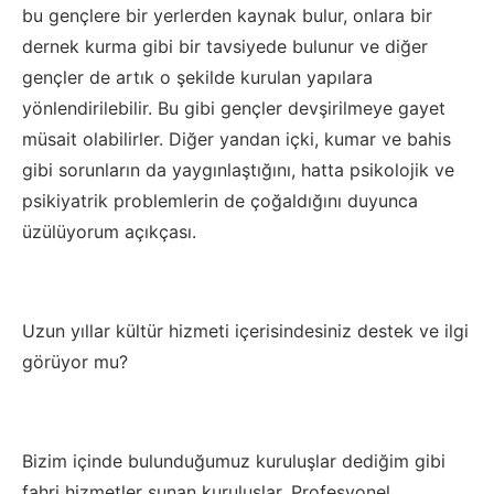
bu gençlere
bir yerlerden kaynak bulur, onlara bir
dernek kurma gibi bir tavsiyede bulunur ve diğer
gençler de artık o şekilde kurulan yapılara
yönlendirilebilir. Bu gibi gençler devşirilmeye gayet
müsait olabilirler.
Diğer yandan i
çki, kumar ve bahis
gibi sorunların da yaygınlaştığını, hatta psikolojik ve
psikiyatrik problemlerin de çoğaldığını duyunca
üzülüyorum açıkçası.
Uzun yıllar
kültür hizmeti içer
isindesiniz destek ve ilgi
gör
üyor
mu?
Bizim içinde bulunduğumuz
kuruluşlar dediğim gibi
fahri hizmetler sunan kuruluşlar. Profesyonel