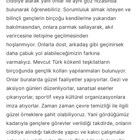
ciddiye alarak yani onlar ile aynı göz h
izasında
bulunarak öğrenebiliriz
. Sorumluluk almak isteyen ve
bilinçli gençlerin birçoğu kendilerine yukarıdan
bakılmasından, onlara parmak sallayarak, akıl
verircesine iletişime geçilmesinden
hoşlanmıyor.
Onlarla dost, arkadaş gibi geçinirsek
daha çabuk yol alabileceğimizin farkına
varmalıyız.
Mevcut Türk kökenli teşkilatların
birçoğunda gençlik kolları yapılanmaları bulunuyor.
Onlar buralarda güzel faaliyetler yapıyorlar. Gezi ve
aksiyon günleri düzenliyorlar, sanatsal eserler
çıkarıyorlar, sportif veya kültürel organizasyonlara
imza atıyorlar.
Zaman zaman çevre temizliği ile ilgili
güzel örneklere şahit olabiliyoruz.
Yani gördüğümüz
kadarıyla gençlere görevler verildiği takdirde, onların
ciddiye alındığı takdirde yapıcı ve kalıcı çalışmalar