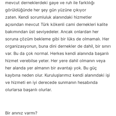
mevcut derneklerdeki gaye ve ruh ile farklılığı
görüldüğünde her şey gün yüzüne çıkıyor
zaten.
Kendi s
orumluluk alanındaki hizmetler
açısından mevcut Türk kökenli cami
dernekleri kalite
bakımından
üst seviyedeler. Ancak onlardan her
soruna çözüm bekleme gibi
bir lüks de olmamalı. Her
organizasyonun,
buna
dini
dernekler de
dahil
, bir sınırı
var.
Bu da çok normal.
Herkes kendi alanında başarılı
hizmet verebilse yeter. Her yere
dahil
olmanın
veya
her alanda yer almanın bir avantajı yok. Bu güç
kaybına neden olur. Kuruluşlarımız kendi alanındaki işi
ve hizmeti en iyi derecede sunmanın hesabında
olurlarsa başarılı olurlar.
Bir a
nınız
v
armı
?