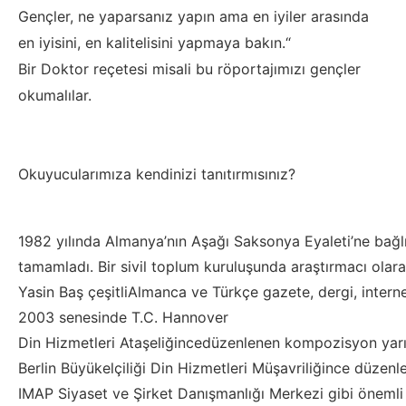
Gençler, ne yaparsanız yapın ama en iyiler arasında
en iyisini, en kalitelisini yapmaya bakın.“
Bir Doktor reçetesi misali bu röportajımızı gençler
okumalılar.
Okuyucuları
mıza
kendinizi
tanıtırmısınız
?
1982
yılında
Almanya’nın
Aşağı
Saksonya
Eyaleti’ne
bağl
t
amamladı
.
Bir
sivil
toplum
kuruluşunda
araştırmacı
olar
Yasin
Baş
çeşitli
Almanca
ve
Türkçe
gazete
,
dergi
,
intern
2003
senesinde
T.C. Hannover
Din
Hizmetleri
Ataşeliğince
düzenlenen
kompozisyon
yar
Berlin
Büyükelçiliği
Din
Hizmetleri
Müşavriliğince
düzenl
IMAP
Siyaset
ve
Şirket
Danışmanlığı
Merkezi
gibi
önemli