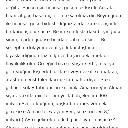
değiliz.
Bunun için finansal gücümüz kısıtlı
. Ancak
finansal güç başarı için olmazsa olmazdır. Beyin gücü
ile fina
nsal gücü birleştirdiğiniz anda,
zaten başarılı
bir kuruluş olursunuz. Bizim kuruluşlardaki beyin gücü
sınırlı, maddi güç ise bundan daha da sınırlı.
Bu
sebepten dolayı mevcut yerli kuruluşlarla
kıyaslandığında fazla ilgi ve başarı beklemek de
hayalcilik olur. Örneğin
bazen istişare ettiğim veya
görüştüğüm kişiler
lobicil
i
kten veya vakıf kurmaktan,
araştırma enstitüleri kurmaktan bahsediyor.
Söze
gelince kolay tabi bunları kurmak.
Ama örneğin Alman
siyasi vakıflarının toplam yıllık bütçelerinin 600
milyon Avro olduğunu,
başka bir örnek vermek
gerekirse
Alman televizyon vergisi üzerinden 8,1
milyar(!) Avro gelir elde edildiğini biliyor
musunuz?
Alman gazetelerinin sahiplerinin milyarder olduklarını