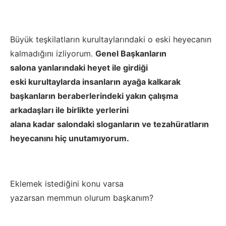
Büyük teşkilatların k
urultaylar
ın
daki
o
eski heyecanın
kalmadığını
izliyorum
.
Genel Başkanların
salona
yanlarındaki heyet ile
girdiği
eski
kurul
taylarda insanların ayağa kalkarak
başkanlar
ın beraberlerindeki yakın çalışma
arkadaşları ile birlikte yerlerini
alana
kadar
salondaki
sloganlar
ın ve tezahüratların
heyecanını
hiç unutamıyorum.
E
klemek istediğini konu varsa
y
azarsan
memmun
olurum başkanı
m
?