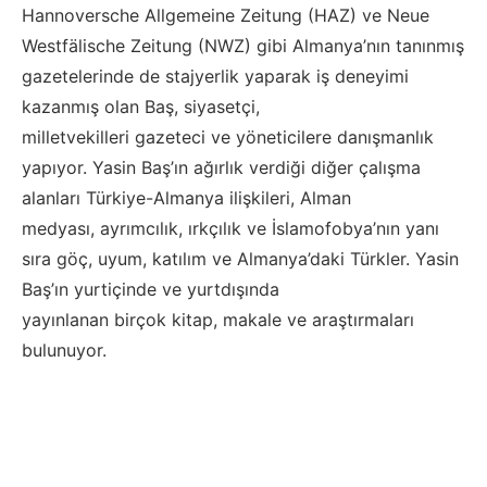
Hannoversche Allgemeine Zeitung (HAZ)
ve
Neue
Westfälische Zeitung
(NWZ) gibi Almanya’nın tanınmış
gazetelerinde de
stajyerlik yaparak
iş deneyimi
kazanmış olan Baş, siyasetçi,
milletvekilleri
gazeteci
ve yöneticilere danışmanlık
yapıyor.
Yasin
Baş’ın ağırlık verdiği diğer çalışma
alanları Türkiye-Almanya ilişkileri,
Alman
medyası,
ayrımcılık, ırkçılık ve
İslamofobya’nın
yanı
sıra göç, uyum, ka
tılım ve Almanya’daki Türkler
.
Yasin
Baş’ın yurtiçinde ve yurtdışında
yayınlanan
birçok
kitap, makale
ve araştırmaları
bulunuyor
.