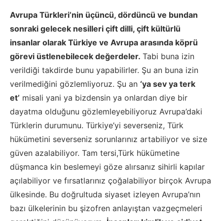
Avrupa
Türkleri’nin
üçüncü, dördüncü ve bundan
sonraki gelecek nesilleri çift dilli, çift kültürlü
insanlar olarak Türkiye ve Avrupa arasında köprü
görevi üstlenebilecek değerdeler.
Tabi buna izin
verildiği takdirde bunu yapabilirler. Şu an buna izin
verilmediğini gözlemliyoruz. Şu an
‘ya sev ya terk
et’
misali yani ya bizdensin ya onlardan diye bir
dayatma olduğunu gözlemleyebiliyoruz Avrupa’daki
Türklerin durumunu. Türkiye’yi severseniz, Türk
hükümetini severseniz sorunlarınız artabiliyor ve size
güven azalabiliyor. Tam tersi
,
Türk hükümetine
düşmanca kin beslemeyi göze alırsanız sihirli kapılar
açılabiliyor
ve fırsatlarınız çoğalabiliyor
birçok Avrupa
ülkesinde. Bu doğrultuda siyaset izleyen Avrupa’nın
bazı ülkelerini
n
bu şizofren anlayıştan vazgeçmeleri