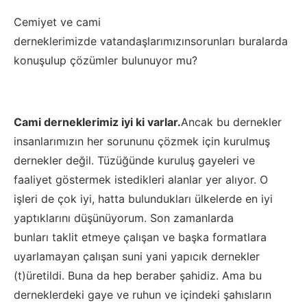
Cemiyet ve c
ami
derneklerimizde
vatandaşlarımızı
n
sorunları buralarda
konuşulup ç
özümler bulunuyor
mu?
Cami derneklerimiz
iyi ki varlar.
Ancak bu dernekler
insanlarımızın her sorununu çözmek için kurulmuş
dernekler değil. Tüzüğünde kuruluş gayeleri
ve
faaliyet göstermek istedikleri alanlar
yer alıyor. O
işleri de çok iyi, hatta bulundukları ülkelerde en iyi
yaptıklarını düşünüyorum. Son zamanlarda
bunları
taklit etmeye
çalışan ve başka formatlara
uyarlamayan çalışan suni yani
yapıcık
dernekler
(t)üretildi. Buna da hep beraber şahidiz.
Ama bu
derneklerdeki gaye ve ruhun ve içindeki şahısların