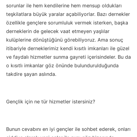
sorunlar ile hem kendilerine hem mensup oldukları
teşkilatlara büyük yaralar açabiliyorlar.
Bazı dernekler
özellikle gençlere sorumluluk vermek isterken, başka
derneklerin de gelecek vaat etmeyen yaşlılar
k
ulüplerine dönüştüğünü görebiliyoruz
.
Ama sonuç
itibariyle derneklerimiz kendi kısıtlı
imkanları
ile güzel
ve faydalı hizmetler sunma gayreti içerisindeler. Bu da
o kısıtlı
imkanlar
göz önünde bulundurulduğunda
takdire şayan aslında.
Genç
lik için ne tür hizmetler
istersiniz?
Bunun cevabı
nı
en iyi gençler ile sohbet ederek, onları