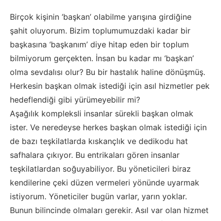
Birçok kişinin
‘başkan’ ol
abilme yarışına girdiğine
şahit oluyorum
. Bizim toplumumuzdaki kadar bir
başkasına ‘başkanım’ diye hitap eden bir toplum
bilmiyorum gerçekten. İnsan bu kadar mı ‘başkan’
olma sevdalısı olur? Bu bir hastalık haline dönüşmüş.
Herkes
in
başkan olmak istediği için
asıl
hizmetle
r pek
hedeflendiği
gibi yürümeye
bilir mi
?
Aşağılık
kompleksli
insanlar sürekli başkan olmak
ister. Ve neredeyse herkes başkan olmak istediği için
de bazı teşkilatlarda kıskançlık ve d
edikodu hat
safhalara çıkıyor. Bu e
ntrikalar
ı gören insanlar
teşkilatlardan soğuyabiliyor. Bu yöneticileri biraz
kendilerine çeki düzen vermeleri yönünde uyarmak
istiyorum. Yöneticiler bugün varlar, yarın yoklar.
Bunun bilincinde olmaları gerekir. Asıl var olan hizmet