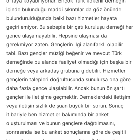
ortaya koyabiliyorlar. Birçok Tür
k kökenli derneğin
içinde bulunduğu
maddi sıkıntılar da göz önünde
bulundurulduğunda belki bazı hizmetler hayata
geçirilemiyor. Bu sebeple
bir çatı kuruluşu derneği her
gence ulaşamayabilir. Hepsine ulaşması da
gerekmiyor zaten. Ge
nçlerin ilgi alanı
farklı
olabilir
tabi
. Bazı gençler müziği beğenir ve mevcut Türk
derneğinde bu alanda faaliyet olmadığı için başka bir
derneğe veya arkadaş grubuna gidebilir. Hizmetler
gençlerin talepleri doğrultusunda sunulursa ona göre
daha fazla gence ulaşılabilir. Ancak bunun ön şartı
gençler ile iletişime geçmektir. Derneklerdeki iletişim
veya iletişimsizlik de şuan büyük bir sorun. Sonuç
itibariyle ben hizmetler bakımında bir anket
oluşturulması ve bunun gençlere dağıtılmasını
,
sonrasında ise
bu anket sonuçlarına göre de çeşitli