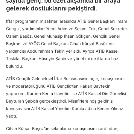
sayıda genç, bu özel akşamda bir araya
gelerek dostluklarını pekiştirdi.
İftar programının misafirleri arasında ATİB Genel Başkanı İmam
Cengiz, yardımcıları Yücel Adım ve Selami Tok, Genel Sekreter
Özlem Başöz, Genel Muhasip İhsan Gökçen, Gençlik Genel
Başkanı ve AYÖG Genel Başkanı Cihan Kürşat Başöz ve
yardımcısı Abdulrahman Tekin yer aldı. Ayrıca ATİB Kassel
Teşkilat Başkanı Hüseyin Şahin ve yönetimi de iftarda hazır
bulundu.
ATİB Gençlik Geleneksel İftar Buluşmasının açılış konuşmasını
ve moderatörlüğünü ATİB Gençlik’ten Hakan Baytekin
yaparken, Kuran-ı Kerim tilavetini ise ATİB Kassel Din Görevlisi
Beytullah Şabcılı gerçekleştirdi. Misafirlere hoş geldiniz
konuşmasını ATİB Kassel Yönetim Kurulu adına Kenan Yılmaz
yaptı.
Cihan Kürşat Başöz’ün selamlama konuşmasının ardından,