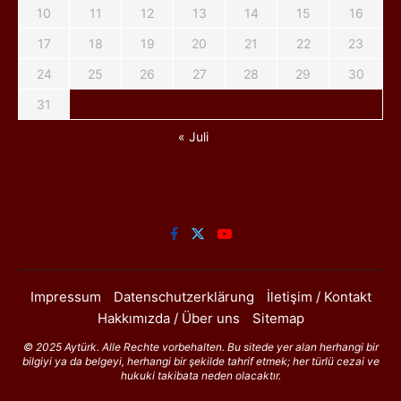
10
11
12
13
14
15
16
17
18
19
20
21
22
23
24
25
26
27
28
29
30
31
« Juli
Impressum
Datenschutzerklärung
İletişim / Kontakt
Hakkımızda / Über uns
Sitemap
© 2025 Aytürk. Alle Rechte vorbehalten. Bu sitede yer alan herhangi bir
bilgiyi ya da belgeyi, herhangi bir şekilde tahrif etmek; her türlü cezai ve
hukuki takibata neden olacaktır.