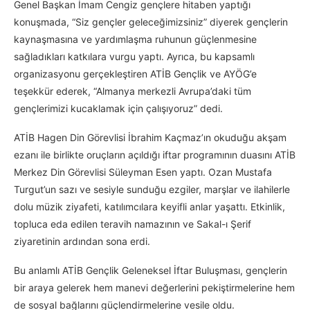
Genel Başkan İmam Cengiz gençlere hitaben yaptığı
konuşmada, “Siz gençler geleceğimizsiniz” diyerek gençlerin
kaynaşmasına ve yardımlaşma ruhunun güçlenmesine
sağladıkları katkılara vurgu yaptı. Ayrıca, bu kapsamlı
organizasyonu gerçekleştiren ATİB Gençlik ve AYÖG’e
teşekkür ederek, “Almanya merkezli Avrupa’daki tüm
gençlerimizi kucaklamak için çalışıyoruz” dedi.
ATİB Hagen Din Görevlisi İbrahim Kaçmaz’ın okuduğu akşam
ezanı ile birlikte oruçların açıldığı iftar programının duasını ATİB
Merkez Din Görevlisi Süleyman Esen yaptı. Ozan Mustafa
Turgut’un sazı ve sesiyle sunduğu ezgiler, marşlar ve ilahilerle
dolu müzik ziyafeti, katılımcılara keyifli anlar yaşattı. Etkinlik,
topluca eda edilen teravih namazının ve Sakal-ı Şerif
ziyaretinin ardından sona erdi.
Bu anlamlı ATİB Gençlik Geleneksel İftar Buluşması, gençlerin
bir araya gelerek hem manevi değerlerini pekiştirmelerine hem
de sosyal bağlarını güçlendirmelerine vesile oldu.