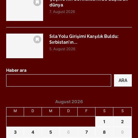
dünya
7. August 2026
Sıla Yolu Girişimi Karşılık Buldu:
Sırbistan’ın...
5. August 2026
Haber ara
ARA
August 2026
M
D
M
D
F
S
S
1
2
3
4
5
6
7
8
9