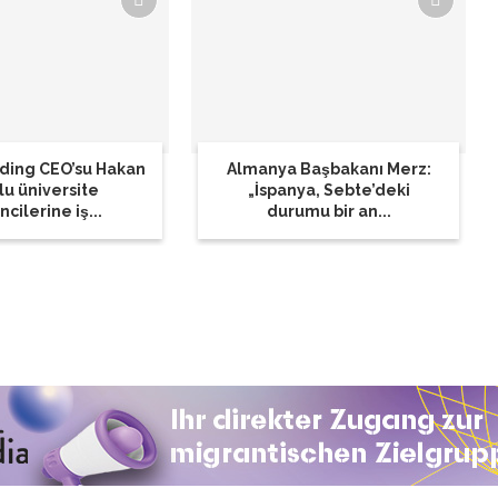
lding CEO’su Hakan
Almanya Başbakanı Merz:
lu üniversite
„İspanya, Sebte’deki
cilerine iş...
durumu bir an...