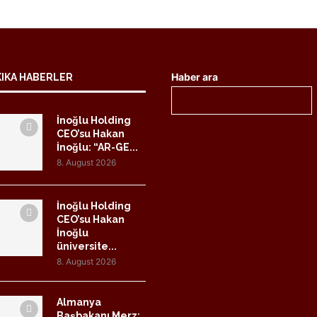
Haber ara
KIKA HABERLER
İnoğlu Holding
CEO’su Hakan
İnoğlu: “AR-GE...
8. August 2026
İnoğlu Holding
CEO’su Hakan
İnoğlu
üniversite...
8. August 2026
Almanya
Başbakanı Merz: