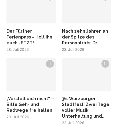
Der Fürther
Nach zehn Jahren an
Ferienpass – Holt ihn
der Spitze des
euch JETZT!
Personalrats: Dr....
28. Juli 2026
28. Juli 2026
„Verstell dich nicht“ –
36. Würzburger
Bitte Geh- und
Stadtfest: Zwei Tage
Radwege freihalten
voller Musik,
Unterhaltung und...
23. Juli 2026
22. Juli 2026