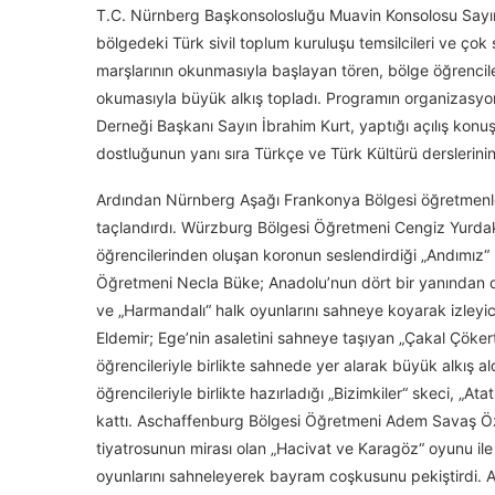
T.C. Nürnberg Başkonsolosluğu Muavin Konsolosu Sayın A
bölgedeki Türk sivil toplum kuruluşu temsilcileri ve çok 
marşlarının okunmasıyla başlayan tören, bölge öğrenciler
okumasıyla büyük alkış topladı. Programın organizas
Derneği Başkanı Sayın İbrahim Kurt, yaptığı açılış kon
dostluğunun yanı sıra Türkçe ve Türk Kültürü derslerini
Ardından Nürnberg Aşağı Frankonya Bölgesi öğretmenleri,
taçlandırdı. Würzburg Bölgesi Öğretmeni Cengiz Yurda
öğrencilerinden oluşan koronun seslendirdiği „Andımız“ 
Öğretmeni Necla Büke; Anadolu’nun dört bir yanından der
ve „Harmandalı“ halk oyunlarını sahneye koyarak izleyic
Eldemir; Ege’nin asaletini sahneye taşıyan „Çakal Çöker
öğrencileriyle birlikte sahnede yer alarak büyük alkış 
öğrencileriyle birlikte hazırladığı „Bizimkiler“ skeci, „A
kattı. Aschaffenburg Bölgesi Öğretmeni Adem Savaş Özde
tiyatrosunun mirası olan „Hacivat ve Karagöz“ oyunu ile 
oyunlarını sahneleyerek bayram coşkusunu pekiştirdi. Ayr