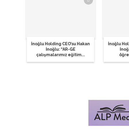
İnoğlu Holding CEO’su Hakan
İnoğlu Ho
İnoğlu: “AR-GE
İnoğ
çalışmalarımız eğitim...
öğren