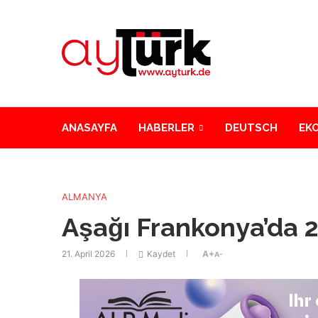
ANASAYFA
HABERLER
DEUTSCH
EK
ALMANYA
Aşağı Frankonya’da 
21. April 2026
Kaydet
A+
A-