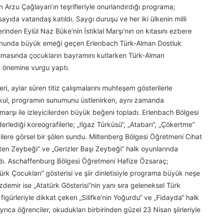
rzu Çağlayan’ın teşrifleriyle onurlandırdığı programa;
sayıda vatandaş katıldı. Saygı duruşu ve her iki ülkenin milli
inden Eylül Naz Büke’nin İstiklal Marşı’nın on kıtasını ezbere
yonunda büyük emeği geçen Erlenbach Türk-Alman Dostluk
uşmasında çocukların bayramını kutlarken Türk-Alman
n önemine vurgu yaptı.
 aylar süren titiz çalışmalarını muhteşem gösterilerle
kul, programın sunumunu üstlenirken, aynı zamanda
marşı ile izleyicilerden büyük beğeni topladı. Erlenbach Bölgesi
lediği koreografilerle; „Ilgaz Türküsü“, „Atabarı“, „Çökertme“
ilere görsel bir şölen sundu. Miltenberg Bölgesi Öğretmeni Cihat
ten Zeybeği“ ve „Gerizler Başı Zeybeği“ halk oyunlarında
aldı. Aschaffenburg Bölgesi Öğretmeni Hafize Özsaraç;
tatürk Çocukları“ gösterisi ve şiir dinletisiyle programa büyük neşe
mir ise „Atatürk Gösterisi“nin yanı sıra geleneksel Türk
figürleriyle dikkat çeken „Silifke’nin Yoğurdu“ ve „Fidayda“ halk
ıca öğrenciler, okudukları birbirinden güzel 23 Nisan şiirleriyle