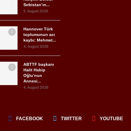
Sırbistan’ın...
5. August 2026
Hannover Türk
toplumunun acı
kaybı: Mehmet...
4. August 2026
ABTTF başkanı
Halit Habip
Oğlu’nun
Annesi...
4. August 2026
FACEBOOK
TWITTER
YOUTUBE