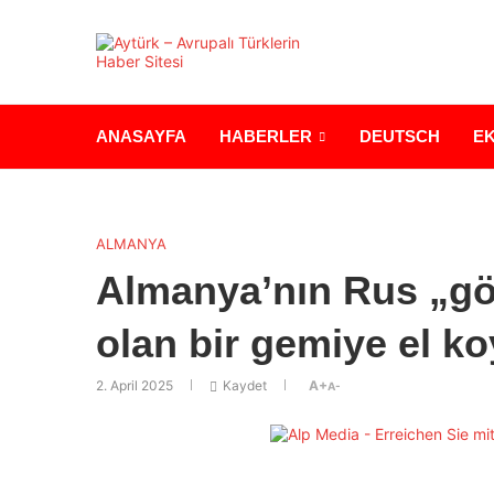
ANASAYFA
HABERLER
DEUTSCH
E
ALMANYA
Almanya’nın Rus „gö
olan bir gemiye el ko
2. April 2025
Kaydet
A+
A-