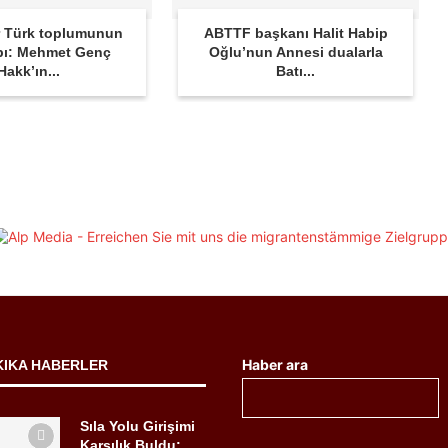
 Türk toplumunun
ABTTF başkanı Halit Habip
bı: Mehmet Genç
Oğlu’nun Annesi dualarla
Hakk’ın...
Batı...
Haber ara
KIKA HABERLER
Sıla Yolu Girişimi
Karşılık Buldu: