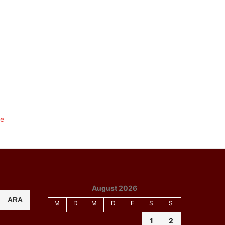
August 2026
ARA
M
D
M
D
F
S
S
1
2