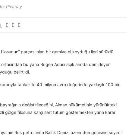
to: Pixabay
ilosunun“ parçası olan bir gemiye el koyduğu ileri sürüldü.
 ortasından bu yana Rügen Adası açıklarında demirleyen
duğu belirtildi.
arıyla tanker ile 40 milyon avro değerinde yaklaşık 100 bin
 bayrağının değiştirileceğini, Alman hükümetinin yürürlükteki
zli gölge filosuna karşı sert tutum göstermekten yana karar
ya’nın Rus petrolünün Baltık Denizi üzerinden geçişine seyirci