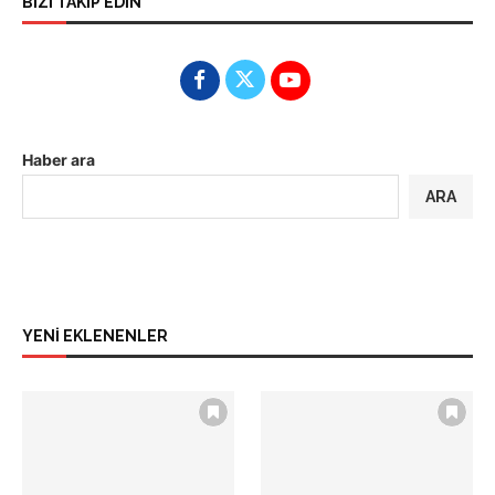
BİZİ TAKİP EDİN
Haber ara
ARA
YENİ EKLENENLER