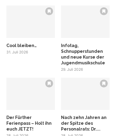
Cool bleiben…
Infotag,
Schnupperstunden
31. Juli 2026
und neue Kurse der
Jugendmusikschule
29. Juli 2026
Der Fürther
Nach zehn Jahren an
Ferienpass – Holt ihn
der Spitze des
euch JETZT!
Personalrats: Dr....
28. Juli 2026
28. Juli 2026