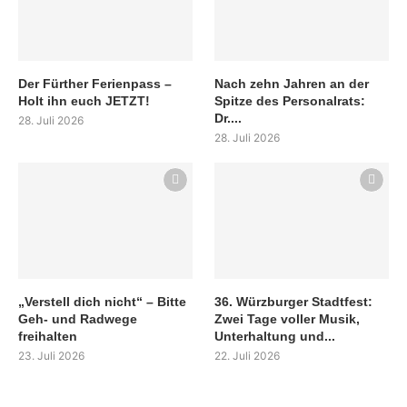
Der Fürther Ferienpass –
Nach zehn Jahren an der
Holt ihn euch JETZT!
Spitze des Personalrats:
Dr....
28. Juli 2026
28. Juli 2026
„Verstell dich nicht“ – Bitte
36. Würzburger Stadtfest:
Geh- und Radwege
Zwei Tage voller Musik,
freihalten
Unterhaltung und...
23. Juli 2026
22. Juli 2026