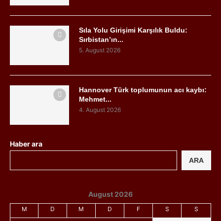
Sıla Yolu Girişimi Karşılık Buldu:
Sırbistan’ın...
5. August 2026
Hannover Türk toplumunun acı kaybı:
Mehmet...
4. August 2026
Haber ara
ARA
August 2026
M
D
M
D
F
S
S