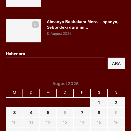
Almanya Başbakanı Merz: „İspanya,
Sebte’deki durumu...
8. August 2026
Haber ara
ARA
August 2026
M
D
M
D
F
S
S
1
2
3
4
5
6
7
8
9
10
11
12
13
14
15
16