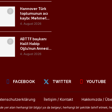
Hannover Türk
toplumunun acı
kaybı: Mehmet...
4. August 2026
ABTTF başkanı
Halit Habip
Oğlu’nun Annesi...
4. August 2026
FACEBOOK
TWITTER
YOUTUBE
tenschutzerklärung
İletişim / Kontakt
Hakkımızda / Übe
 yer alan herhangi bir bilgiyi ya da belgeyi, herhangi bir şekilde tahrif etmek; h