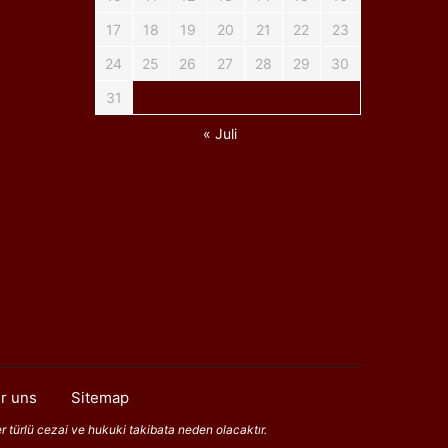
17
18
19
20
21
22
23
24
25
26
27
28
29
30
31
« Juli
r uns
Sitemap
er türlü cezai ve hukuki takibata neden olacaktır.