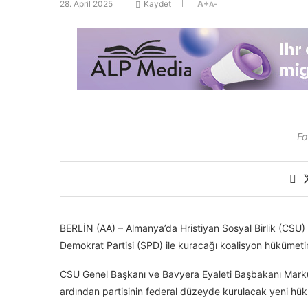
28. April 2025
Kaydet
A+
A-
Fo
BERLİN (AA) – Almanya’da Hristiyan Sosyal Birlik (CSU) Pa
Demokrat Partisi (SPD) ile kuracağı koalisyon hükümetind
CSU Genel Başkanı ve Bavyera Eyaleti Başbakanı Marku
ardından partisinin federal düzeyde kurulacak yeni hükü