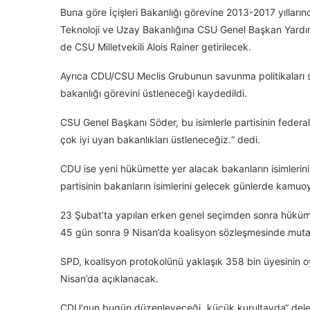
Buna göre İçişleri Bakanlığı görevine 2013-2017 yılları
Teknoloji ve Uzay Bakanlığına CSU Genel Başkan Yardım
de CSU Milletvekili Alois Rainer getirilecek.
Ayrıca CDU/CSU Meclis Grubunun savunma politikaları sö
bakanlığı görevini üstleneceği kaydedildi.
CSU Genel Başkanı Söder, bu isimlerle partisinin federal
çok iyi uyan bakanlıkları üstleneceğiz.“ dedi.
CDU ise yeni hükümette yer alacak bakanların isimleri
partisinin bakanların isimlerini gelecek günlerde kamuo
​​​​​​​23 Şubat’ta yapılan erken genel seçimden sonra 
45 gün sonra 9 Nisan’da koalisyon sözleşmesinde muta
SPD, koalisyon protokolünü yaklaşık 358 bin üyesinin 
Nisan’da açıklanacak.
CDU’nun bugün düzenleyeceği „küçük kurultayda“ deleg