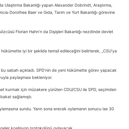
nda Ulaştırma Bakanlığı yapan Alexander Dobrindt, Araştırma,
cısı Dorothee Baer ve Gıda, Tarım ve Yurt Bakanlığı görevine
zcüsü Florian Hahn’n da Dışişleri Bakanlığı nezdinde devlet
 hükümette iyi bir şekilde temsil edileceğini belirterek, „CSU’ya
ni bu sabah açıkladı. SPD’nin de yeni hükümette görev yapacak
yuyla paylaşması bekleniyor.
hükümet kurmak için müzakere yürüten CDU/CSU ile SPD, seçimden
bakat sağlamıştı.
oylamasına sundu. Yarın sona erecek oylamanın sonucu ise 30
eler koalisyon protokolünü oylayacak.