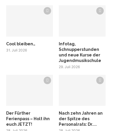
Cool bleiben…
Infotag,
Schnupperstunden
31. Juli 2026
und neue Kurse der
Jugendmusikschule
29. Juli 2026
Der Fürther
Nach zehn Jahren an
Ferienpass – Holt ihn
der Spitze des
euch JETZT!
Personalrats: Dr....
28. Juli 2026
28. Juli 2026