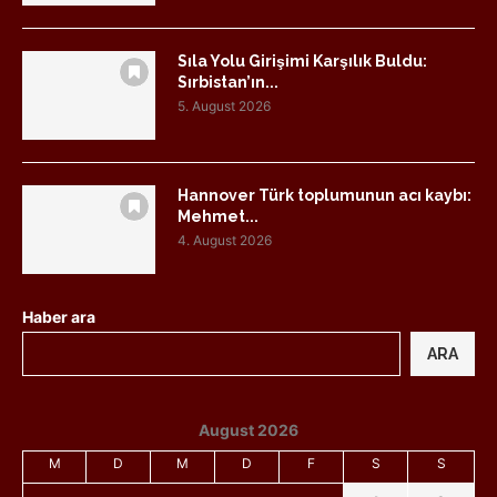
Sıla Yolu Girişimi Karşılık Buldu:
Sırbistan’ın...
5. August 2026
Hannover Türk toplumunun acı kaybı:
Mehmet...
4. August 2026
Haber ara
ARA
August 2026
M
D
M
D
F
S
S