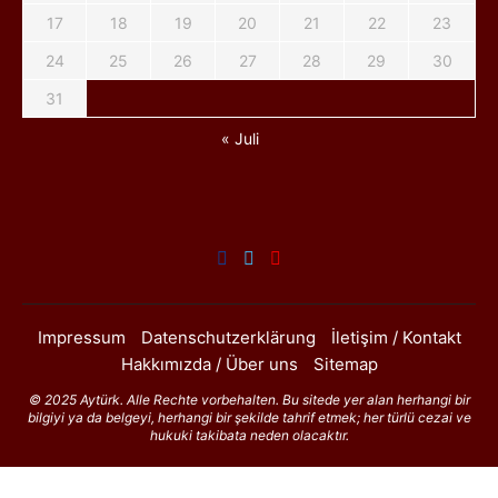
17
18
19
20
21
22
23
24
25
26
27
28
29
30
31
« Juli
Impressum
Datenschutzerklärung
İletişim / Kontakt
Hakkımızda / Über uns
Sitemap
© 2025 Aytürk. Alle Rechte vorbehalten. Bu sitede yer alan herhangi bir
bilgiyi ya da belgeyi, herhangi bir şekilde tahrif etmek; her türlü cezai ve
hukuki takibata neden olacaktır.