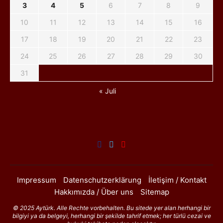
3
4
5
6
7
8
9
10
11
12
13
14
15
16
17
18
19
20
21
22
23
24
25
26
27
28
29
30
31
« Juli
Impressum
Datenschutzerklärung
İletişim / Kontakt
Hakkımızda / Über uns
Sitemap
© 2025 Aytürk. Alle Rechte vorbehalten. Bu sitede yer alan herhangi bir
bilgiyi ya da belgeyi, herhangi bir şekilde tahrif etmek; her türlü cezai ve