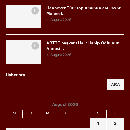
Hannover Türk toplumunun acı kaybı:
Mehmet...
4. August 2026
ABTTF başkanı Halit Habip Oğlu’nun
Annesi...
4. August 2026
Haber ara
ARA
August 2026
M
D
M
D
F
S
S
1
2