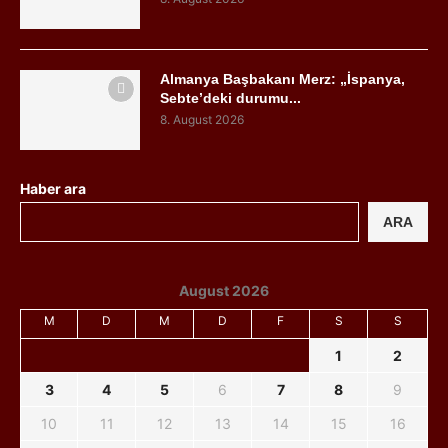
Almanya Başbakanı Merz: „İspanya,
Sebte’deki durumu...
8. August 2026
Haber ara
ARA
August 2026
M
D
M
D
F
S
S
1
2
3
4
5
6
7
8
9
10
11
12
13
14
15
16