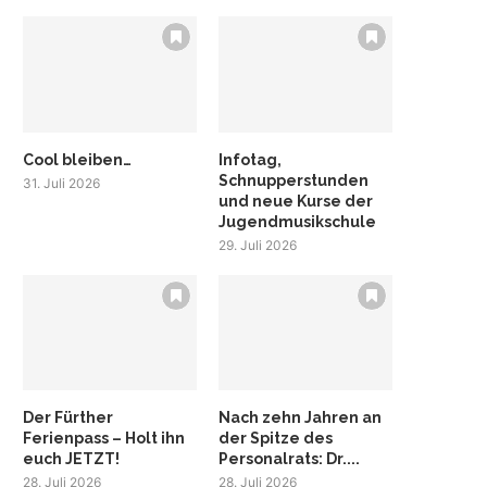
Cool bleiben…
Infotag,
Schnupperstunden
31. Juli 2026
und neue Kurse der
Jugendmusikschule
29. Juli 2026
Der Fürther
Nach zehn Jahren an
Ferienpass – Holt ihn
der Spitze des
euch JETZT!
Personalrats: Dr....
28. Juli 2026
28. Juli 2026