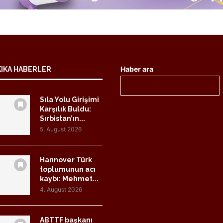
Haber ara
KIKA HABERLER
Sıla Yolu Girişimi
Karşılık Buldu:
Sırbistan’ın...
5. August 2026
Hannover Türk
toplumunun acı
kaybı: Mehmet...
4. August 2026
ABTTF başkanı