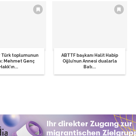
 Türk toplumunun
ABTTF başkanı Halit Habip
bı: Mehmet Genç
Oğlu’nun Annesi dualarla
Hakk’ın...
Batı...