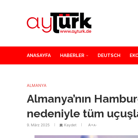
ANASAYFA
HABERLER
DEUTSCH
EK
ALMANYA
Almanya’nın Hambur
nedeniyle tüm uçuşlar
9. März 2025
Kaydet
A+
A-