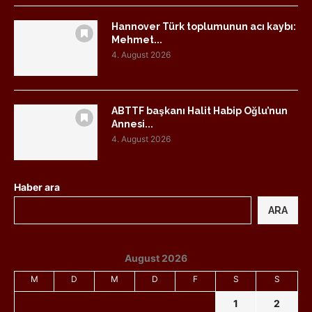
Hannover Türk toplumunun acı kaybı:
Mehmet...
4. August 2026
ABTTF başkanı Halit Habip Oğlu’nun
Annesi...
4. August 2026
Haber ara
ARA
August 2026
M
D
M
D
F
S
S
1
2