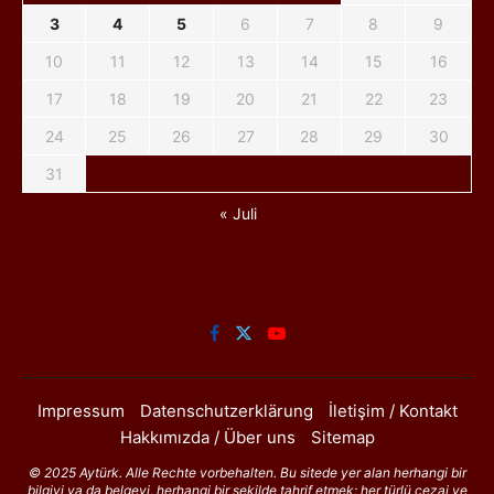
3
4
5
6
7
8
9
10
11
12
13
14
15
16
17
18
19
20
21
22
23
24
25
26
27
28
29
30
31
« Juli
Impressum
Datenschutzerklärung
İletişim / Kontakt
Hakkımızda / Über uns
Sitemap
© 2025 Aytürk. Alle Rechte vorbehalten. Bu sitede yer alan herhangi bir
bilgiyi ya da belgeyi, herhangi bir şekilde tahrif etmek; her türlü cezai ve