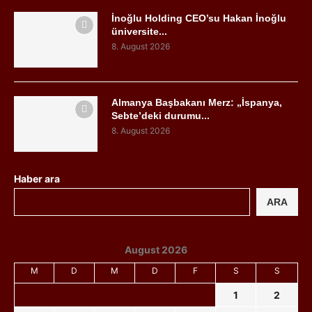
İnoğlu Holding CEO’su Hakan İnoğlu
üniversite...
8. August 2026
Almanya Başbakanı Merz: „İspanya,
Sebte’deki durumu...
8. August 2026
Haber ara
ARA
August 2026
M
D
M
D
F
S
S
1
2