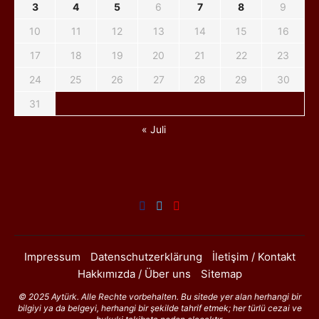
3
4
5
6
7
8
9
10
11
12
13
14
15
16
17
18
19
20
21
22
23
24
25
26
27
28
29
30
31
« Juli
Impressum
Datenschutzerklärung
İletişim / Kontakt
Hakkımızda / Über uns
Sitemap
© 2025 Aytürk. Alle Rechte vorbehalten. Bu sitede yer alan herhangi bir
bilgiyi ya da belgeyi, herhangi bir şekilde tahrif etmek; her türlü cezai ve