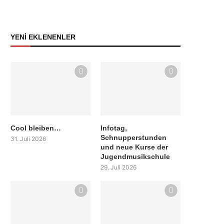
YENİ EKLENENLER
Cool bleiben…
Infotag,
Schnupperstunden
31. Juli 2026
und neue Kurse der
Jugendmusikschule
29. Juli 2026