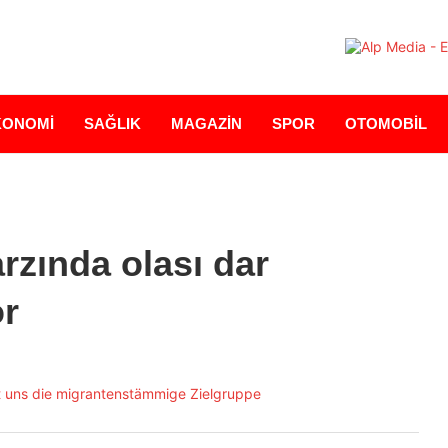
KONOMİ
SAĞLIK
MAGAZİN
SPOR
OTOMOBİL
rzında olası dar
or