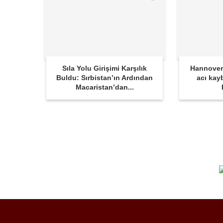
Sıla Yolu Girişimi Karşılık
Hannover
Buldu: Sırbistan’ın Ardından
acı kay
Macaristan’dan...