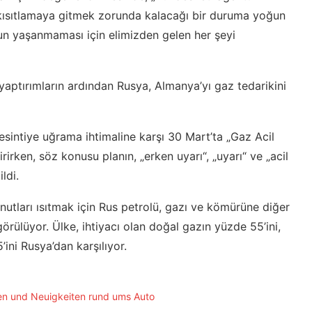
e kısıtlamaya gitmek zorunda kalacağı bir duruma yoğun
un yaşanmaması için elimizden gelen her şeyi
yaptırımların ardından Rusya, Almanya’yı gaz tedarikini
sintiye uğrama ihtimaline karşı 30 Mart’ta „Gaz Acil
rirken, söz konusu planın, „erken uyarı“, „uyarı“ ve „acil
ldi.
utları ısıtmak için Rus petrolü, gazı ve kömürüne diğer
rülüyor. Ülke, ihtiyacı olan doğal gazın yüzde 55’ini,
ni Rusya’dan karşılıyor.