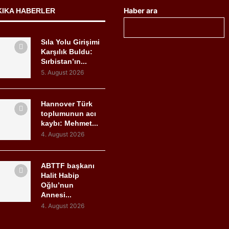
Haber ara
KIKA HABERLER
Sıla Yolu Girişimi
Karşılık Buldu:
Sırbistan’ın...
5. August 2026
Hannover Türk
toplumunun acı
kaybı: Mehmet...
4. August 2026
ABTTF başkanı
Halit Habip
Oğlu’nun
Annesi...
4. August 2026