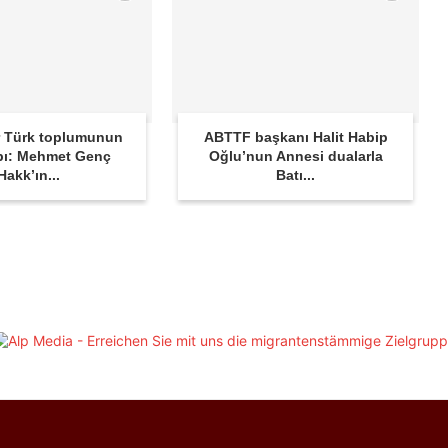
 Türk toplumunun
ABTTF başkanı Halit Habip
bı: Mehmet Genç
Oğlu’nun Annesi dualarla
Hakk’ın...
Batı...