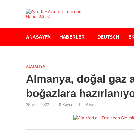
ANASAYFA
HABERLER
DEUTSCH
E
ALMANYA
Almanya, doğal gaz a
boğazlara hazırlanıy
25. April 2022
Kaydet
A+
A-